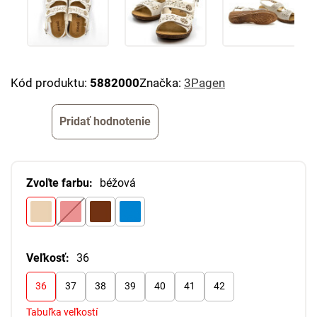
Kód produktu:
5882000
Značka:
3Pagen
Pridať hodnotenie
Zvoľte farbu:
béžová
Veľkosť:
36
36
37
38
39
40
41
42
Tabuľka veľkostí