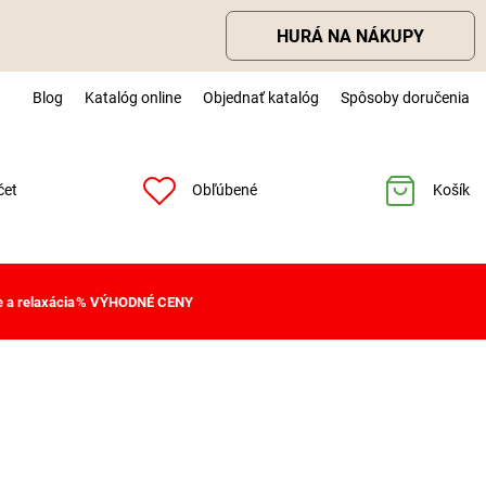
HURÁ NA NÁKUPY
Blog
Katalóg online
Objednať katalóg
Spôsoby doručenia
čet
Obľúbené
Košík
 a relaxácia
% VÝHODNÉ CENY