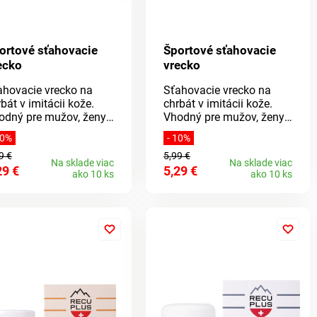
per mäkký a príjemný k
ke Schopnosť
sokej absorpcie
loschnúci Elastické
ortové sťahovacie
Športové sťahovacie
tko na zavesenie a k
ecko
vrecko
hodlnému zbaleniu
ahovacie vrecko na
Sťahovacie vrecko na
bát v imitácii kože.
chrbát v imitácii kože.
odný pre mužov, ženy
Vhodný pre mužov, ženy
 deti.PraktickýRozmery:
aj deti.
10%
- 10%
x40cm Materiál: 100%
Praktický.Rozmery:
9 €
5,99 €
lyuretán
35x40cm. Materiál: 100%
Na sklade viac
Na sklade viac
29 €
5,29 €
polyuretán.
ako 10 ks
ako 10 ks