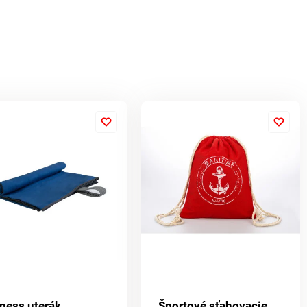
tness uterák
Športové sťahovacie