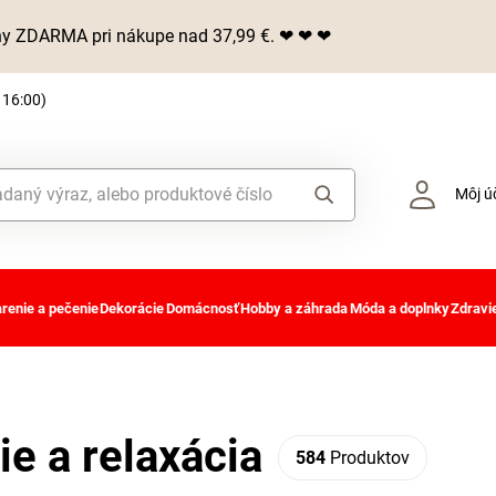
iny ZDARMA pri nákupe nad 37,99 €. ❤ ❤ ❤
 16:00)
Môj ú
renie a pečenie
Dekorácie
Domácnosť
Hobby a záhrada
Móda a doplnky
Zdravie
ie a relaxácia
584
Produktov