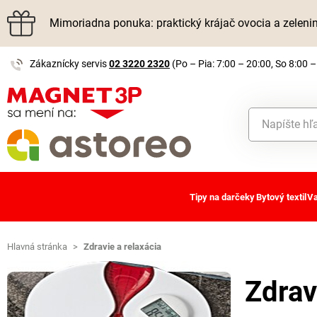
Mimoriadna ponuka: praktický krájač ovocia a zelen
Zákaznícky servis
02 3220 2320
(Po – Pia: 7:00 – 20:00, So 8:00 –
Tipy na darčeky
Bytový textil
Va
Hlavná stránka
>
Zdravie a relaxácia
Zdrav