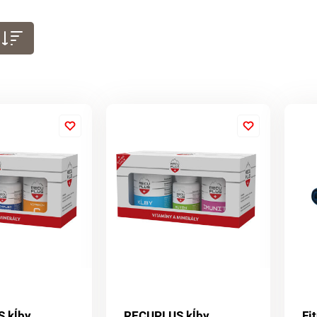
 kĺby,
RECUPLUS kĺby,
Fi