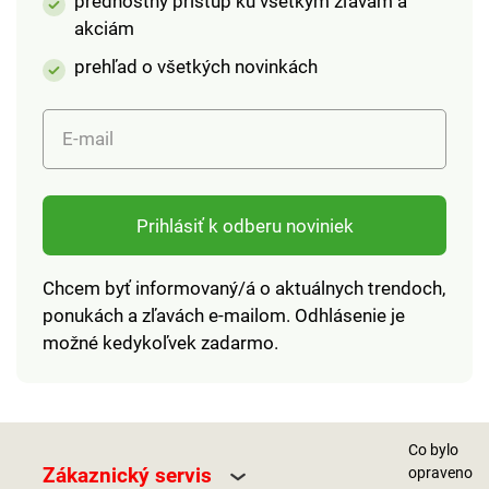
prednostný prístup ku všetkým zľavám a
akciám
prehľad o všetkých novinkách
E-mail
Prihlásiť k odberu noviniek
Chcem byť informovaný/á o aktuálnych trendoch,
ponukách a zľavách e-mailom. Odhlásenie je
možné kedykoľvek zadarmo.
Co bylo
Zákaznický servis
opraveno