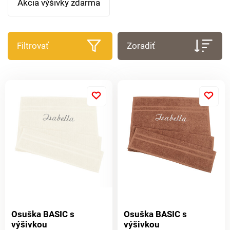
Akcia výšivky zdarma
Filtrovať
Zoradiť
Osuška BASIC s
Osuška BASIC s
výšivkou
výšivkou