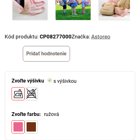
Kód produktu:
CP08277000
Značka:
Astoreo
Pridať hodnotenie
Zvoľte výšivku
s výšivkou
Zvoľte farbu:
ružová