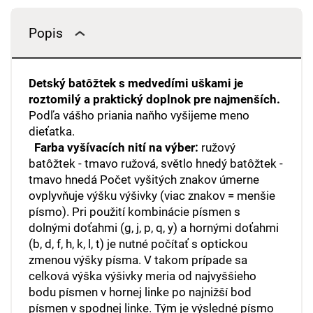
Popis
Detský batôžtek s medvedími uškami je
roztomilý a praktický doplnok pre najmenších.
Podľa vášho priania naňho vyšijeme meno
dieťatka.
Farba vyšívacích nití na výber:
ružový
batôžtek - tmavo ružová, světlo hnedý batôžtek -
tmavo hnedá Počet vyšitých znakov úmerne
ovplyvňuje výšku výšivky (viac znakov = menšie
písmo). Pri použití kombinácie písmen s
dolnými doťahmi (g, j, p, q, y) a hornými doťahmi
(b, d, f, h, k, l, t) je nutné počítať s optickou
zmenou výšky písma. V takom prípade sa
celková výška výšivky meria od najvyššieho
bodu písmen v hornej linke po najnižší bod
písmen v spodnej linke. Tým je výsledné písmo