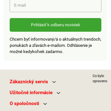
E-mail
farebných
farebných
prevedeniach Materiál
prevedeniach Materiál
polyester Rozmery
polyesterRozmery
šírka 47,5 cm, výška
šírka 47,5 cm, výška
Prihlásiť k odberu noviniek
36 cm Ramenný
36 cmRamenný
popruh 46 cm
popruh 46 cm
Chcem byť informovaný/á o aktuálnych trendoch,
ponukách a zľavách e-mailom. Odhlásenie je
možné kedykoľvek zadarmo.
Co bylo
Zákaznický servis
opraveno
Užitočné informácie
O spoločnosti