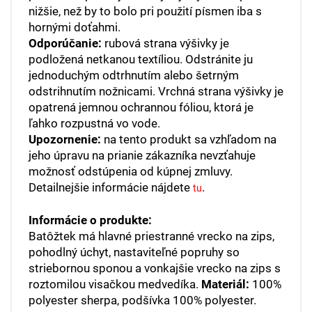
nižšie, než by to bolo pri použití písmen iba s
hornými doťahmi.
Odporúčanie:
rubová strana výšivky je
podložená netkanou textíliou. Odstránite ju
jednoduchým odtrhnutím alebo šetrným
odstrihnutím nožnicami. Vrchná strana výšivky je
opatrená jemnou ochrannou fóliou, ktorá je
ľahko rozpustná vo vode.
Upozornenie:
na tento produkt sa vzhľadom na
jeho úpravu na prianie zákazníka nevzťahuje
možnosť odstúpenia od kúpnej zmluvy.
Detailnejšie informácie nájdete
.
tu
Informácie o produkte:
Batôžtek má hlavné priestranné vrecko na zips,
pohodlný úchyt, nastaviteľné popruhy so
striebornou sponou a vonkajšie vrecko na zips s
roztomilou visačkou medvedíka.
Materiál:
100%
polyester sherpa, podšívka 100% polyester.