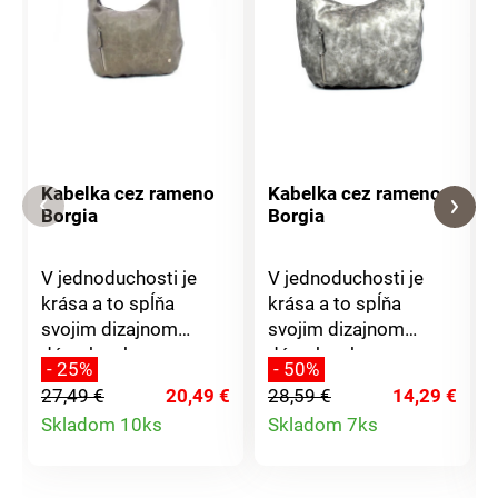
Kabelka cez rameno
Kabelka cez rameno
Borgia
Borgia
V jednoduchosti je
V jednoduchosti je
krása a to spĺňa
krása a to spĺňa
svojim dizajnom
svojim dizajnom
dámska shopper
dámska shopper
- 25%
- 50%
kabelka. Svojim
kabelka. Svojim
27,49 €
20,49 €
28,59 €
14,29 €
priestranným vnútrom
priestranným vnútrom
Detail
Detail
Skladom 10ks
Skladom 7ks
patrí medzi obzvlášť
patrí medzi obzvlášť
obľúbené kúsky. Do
obľúbené kúsky. Do
produktu
produktu
práce, na pobehovanie
práce, na pobehovanie