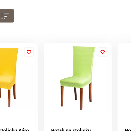
stoličku Káro
Poťah na stoličku
Po