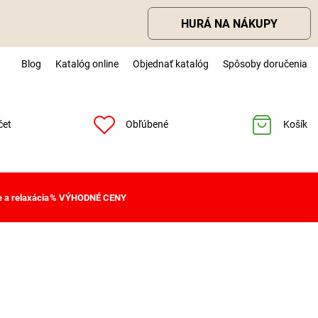
HURÁ NA NÁKUPY
Blog
Katalóg online
Objednať katalóg
Spôsoby doručenia
čet
Obľúbené
Košík
 a relaxácia
% VÝHODNÉ CENY