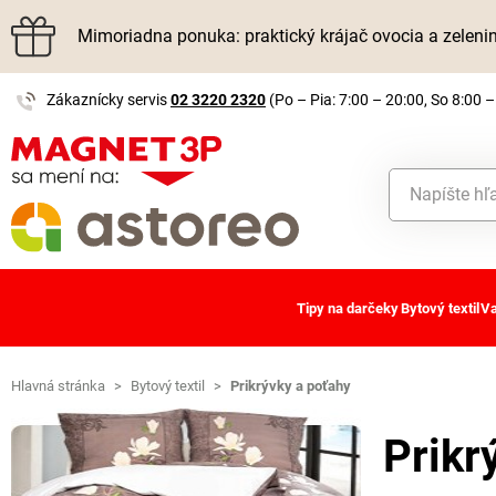
Mimoriadna ponuka: praktický krájač ovocia a zelen
Zákaznícky servis
02 3220 2320
(Po – Pia: 7:00 – 20:00, So 8:00 –
Tipy na darčeky
Bytový textil
Va
Hlavná stránka
>
Bytový textil
>
Prikrývky a poťahy
Prikr