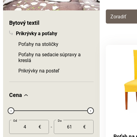
Zoradiť
Bytový textil
Prikrývky a poťahy
Poťahy na stoličky
Poťahy na sedacie súpravy a
kreslá
Prikrývky na posteľ
Cena
Od
Do
€
€
-
Poťah na 