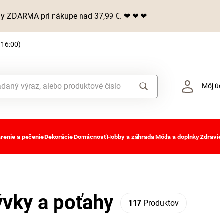
iny ZDARMA pri nákupe nad 37,99 €. ❤ ❤ ❤
 16:00)
Môj ú
renie a pečenie
Dekorácie
Domácnosť
Hobby a záhrada
Móda a doplnky
Zdravie
ývky a poťahy
117
Produktov