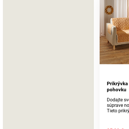
jednoducho
v medzerác
priložený
valčekmi.M
bavlna, 15
elastan. P
rozmermi: 
cm, výška 
cm.Baleni
poťah 1 ks
valčeky 4 k
ponuke náj
na taburety
obliečky n
ušiaky.Poť
Prikrývka
sedačku2m
pohovku
na dotykCh
poškodení
Dodajte sv
znečisten
súprave no
elastický a
Tieto prikr
prispôsob
príjemnej 
štruktúra 
pleteniny j
sedačky ši
zútulnia. 