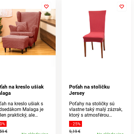
Vášej obývacej izbe úplne
novú atmosféru.
ťah na kreslo ušiak
Poťah na stoličku
laga
Jersey
ťah na kreslo ušiak s
Poťahy na stoličky sú
dsedákom Malaga je
vlastne taký malý zázrak,
len praktický, ale
ktorý s atmosférou
káže vykonať okamžitú
domova dokáže veľké
30%
- 25%
príjemnú zmenu vo
veci. Poničené stoličky
59 €
9,19 €
šom domove. Je
schovajú a dodajú im