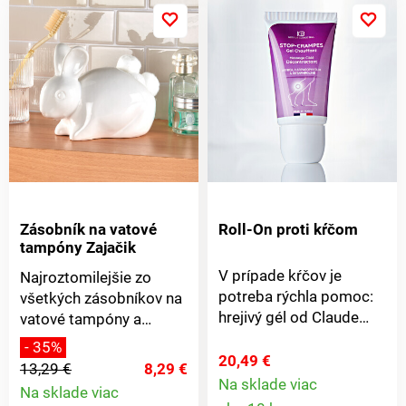
pokožke a životnému
prostrediu.
Zásobník na vatové
Roll-On proti kŕčom
tampóny Zajačik
V prípade kŕčov je
Najroztomilejšie zo
potreba rýchla pomoc:
všetkých zásobníkov na
hrejivý gél od Claude
vatové tampóny a
Bell Institute obsahuje
tyčinky! Náš lesklý
- 35%
aktívne zložky z arniky,
snehobiely zajačik sa
20,49 €
13,29 €
8,29 €
diablovho pazúra a
vyrovná všetkým
Na sklade viac
Na sklade viac
Detail
divokého indiga,
ostatným zásobníkom a