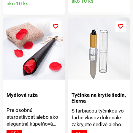
Detail
ako 10 ks
ako 10 ks
známeho pre svoje
zaistí hygienické
produkt
relaxačné vlastnosti. S
skladovanie.
produktu
trojhlavým roll-on
Dekoratívne +
aplikátorom pre hĺbkovú
hygienický. Na vatu +
masáž do svalu. Hrejivý
vložky. Dodávame bez
gél. Dokáže zmierniť
obsahu.
kŕče. Roll-on masážne
hlavice. S arnikou a
diablovým pazúrom.
Mydlová ruža
Tyčinka na krytie šedín,
čierna
Pre osobnú
S farbiacou tyčinkou vo
starostlivosť alebo ako
farbe vlasov dokonale
elegantná kúpeľňová
zakryjete šedivé alebo
dekorácia - ruža na dlhej
nefarbené odrasty. Za