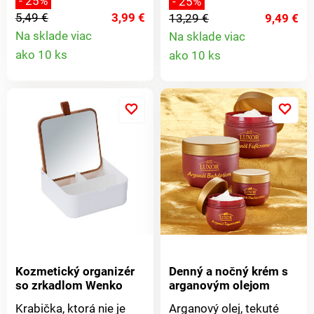
- 25%
- 25%
stonke, vyrobená z
niekoľko sekúnd a
5,49 €
3,99 €
13,29 €
9,49 €
najjemnejšieho mydla.
prirodzene - až do ďalšej
Na sklade viac
Na sklade viac
návštevy kaderníka.
Detail
Detail
ako 10 ks
ako 10 ks
produktu
produkt
Kozmetický organizér
Denný a nočný krém s
so zrkadlom Wenko
arganovým olejom
Krabička, ktorá nie je
Arganový olej, tekuté