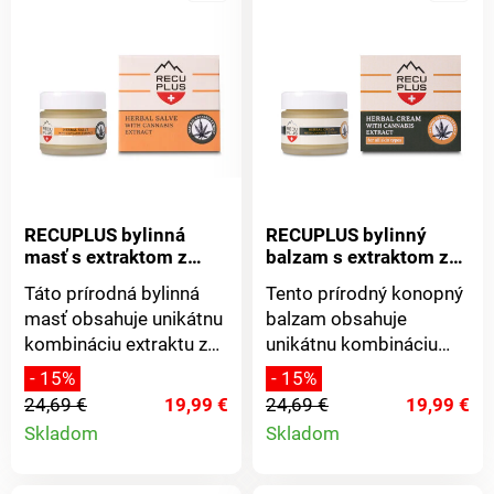
RECUPLUS bylinná
RECUPLUS bylinný
masť s extraktom z
balzam s extraktom z
konope 50 ml
konopa 50 ml
Táto prírodná bylinná
Tento prírodný konopný
masť obsahuje unikátnu
balzam obsahuje
kombináciu extraktu z
unikátnu kombináciu
rastliny Cannabis Sativa
extraktu z rastliny
- 15%
- 15%
Linnaeus s prírodnými
Cannabis Sativa
24,69 €
19,99 €
24,69 €
19,99 €
olejmi a vzácnymi
Linnaeus s prírodnými
Detail
Detail
Skladom
Skladom
esenciami.
olejmi. a vzácnymi
produktu
produkt
Prostredníctvom
esenciami. Balzam