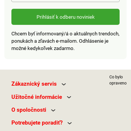
príjmu ** RHP nie je
stanovená
Prihlásiť k odberu noviniek
Chcem byť informovaný/á o aktuálnych trendoch,
ponukách a zľavách e-mailom. Odhlásenie je
možné kedykoľvek zadarmo.
Co bylo
Zákaznický servis
opraveno
Užitočné informácie
O spoločnosti
Potrebujete poradiť?