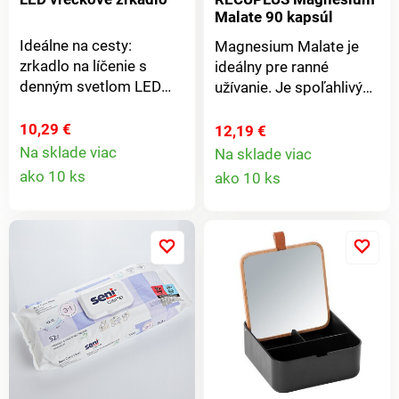
Malate 90 kapsúl
Ideálne na cesty:
Magnesium Malate je
zrkadlo na líčenie s
ideálny pre ranné
denným svetlom LED
užívanie. Je spoľahlivým
pre rýchlu kontrolu na
partnerom na ceste k
cestách. Kompaktné,
lepšiemu zdraviu a
10,29 €
12,19 €
ľahké, zmestí sa do
výkonnosti. Je ideálny
Na sklade viac
Na sklade viac
Detail
každej kabelky alebo
Detail
pre všetkých, ktorí
ako 10 ks
ako 10 ks
vrecka nohavíc.
hľadajú každodennú
produktu
produkt
podporu vitality. Táto
forma horčíka je známa
svojou schopnosťou
podporiť energetický
metabolizmus, správnu
svalovú funkciu, tvorbu
bielkovín a znížiť únavu a
vyčerpanie, čo z neho
robí perfektného
spoločníka pre začiatok