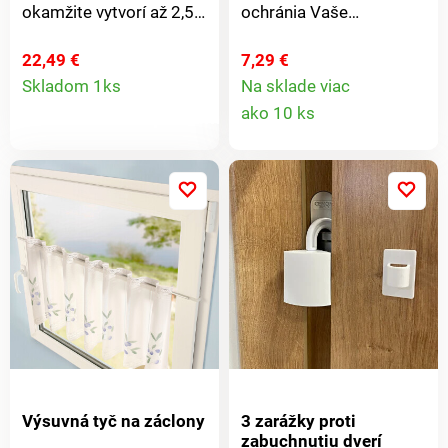
okamžite vytvorí až 2,5
ochránia Vaše
metra ďalšieho
gramofónové platne
priestoru na zavesenie -
pred odtlačkami prstov,
22,49 €
7,29 €
Detail
ideálny pre hostí,
mastnotou a
Skladom 1ks
Na sklade viac
Detail
sezónne oblečenie
škrabancami pri
ako 10 ks
produktu
alebo čerstvo vyžehlené
manipulácii. Mäkké
produkt
veci. Výškovo a šírkovo
mikrovlákno poskytuje
nastaviteľný, ľahko sa
nekĺzavý úchop - ideálny
zostavuje a vďaka 4
pre každého, kto
kolieskam je pojazdný.
starostlivo zaobchádza
so svojou zbierkou
vinylov.
Výsuvná tyč na záclony
3 zarážky proti
zabuchnutiu dverí