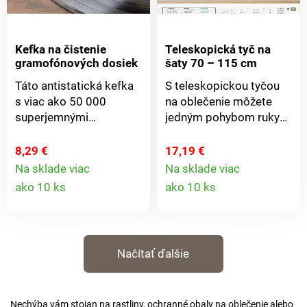
Kefka na čistenie
Teleskopická tyč na
gramofónových dosiek
šaty 70 – 115 cm
Táto antistatická kefka
S teleskopickou tyčou
s viac ako 50 000
na oblečenie môžete
superjemnými
jedným pohybom ruky
nylonovými štetinami
vytvoriť ďalší priestor na
šetrne odstraňuje prach
zavesenie oblečenia vo
8,29 €
17,19 €
a nečistoty z drážok -
výklenkoch, skriniach
Na sklade viac
Na sklade viac
Detail
Detail
pre čistejší zvuk a dlhšiu
alebo dverných
ako 10 ks
ako 10 ks
životnosť Vašich dosiek.
zárubniach. Jednoducho
produktu
produkt
Vrátane praktického
nasadíte a upevníte -
stojana.
bez vŕtania otvorov
alebo lepenia! Elegantný
Načítať ďalšie
dizajn.
Nechýba vám stojan na rastliny, ochranné obaly na oblečenie alebo