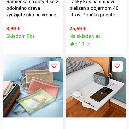
Ramienka na šaty 3 ks z
Ľahký kôš na špinavú
odolného dreva
bielizeň s objemom 40
využijete ako na vrchné
litrov. Ponúka priestor
odevy, tak aj na
na niekoľko dní.
nohavice. Rozmery: 44,5
Polyesterová tkanina s
3,99 €
25,69 €
Detail
x 24,5 cm. Ramienka na
elegantným
Skladom 9ks
Na sklade viac
Detail
šaty 3 ks v balení
bambusovým okrajom
ako 10 ks
produktu
Odolné drevo Praktické
je umývateľná a
produkt
aj na nohavice
bleskovo sa dá zložiť.