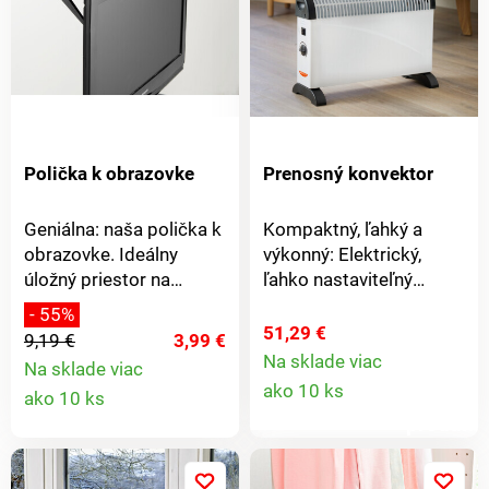
Polička k obrazovke
Prenosný konvektor
Geniálna: naša polička k
Kompaktný, ľahký a
obrazovke. Ideálny
výkonný: Elektrický,
úložný priestor na
ľahko nastaviteľný
reproduktory, diaľkové
konvektor s 3 stupňami
- 55%
ovládanie, herné konzoly,
ohrevu. Cirkuluje
51,29 €
9,19 €
3,99 €
multimediálny box atď.
dlhotrvajúce teplo - bez
Na sklade viac
Na sklade viac
Detail
2 flexibilné držiaky
ventilátora, a preto
Detail
ako 10 ks
ako 10 ks
zaisťujú pevné uchytenie
bezhlučne. S ochranou
produkt
na televízore, počítači,
proti prehriatiu a
produktu
notebooku atď. ABS, 21
nakloneniu. Pomáha
x 11 x 1,5 cm. Dĺžka
udržiavať nízke náklady