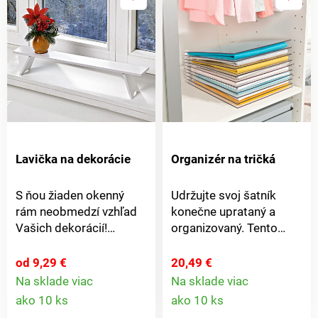
odkladacej plochy 17,5
na energiu. Ideálny pre
cm. Polička pre všetky
miestnosti do 20 m².
typy obrazoviek
Lavička na dekorácie
Organizér na tričká
S ňou žiaden okenný
Udržujte svoj šatník
rám neobmedzí vzhľad
konečne uprataný a
Vašich dekorácií!
organizovaný. Tento
Všetko vyzerá na tejto
organizér udrží 10
lavičke nádherne aj z
tričiek alebo svetrov
od 9,29 €
20,49 €
vonku - bez ohľadu na
úhľadne zložených a
Na sklade viac
Na sklade viac
Detail
Detail
sezónu!
nepokrčených. Svojím
ako 10 ks
ako 10 ks
výberom môžete