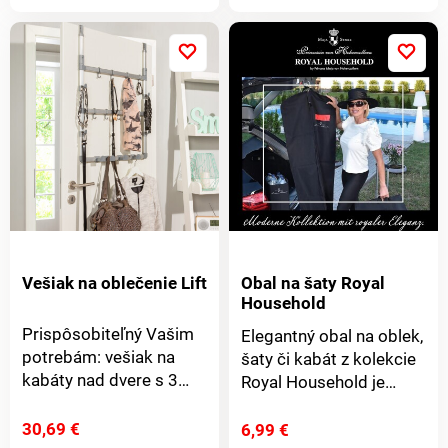
produktu
produkt
listovať ako v albume.
Jednotlivé kusy môžete
bez námahy vybrať bez
toho, aby ste sa museli
prehrabávať v
ostatných. Prehľadne
usporiadané a
pripravené na použitie.
Bez pokrčenia. Udržuje
poriadok.
Vešiak na oblečenie Lift
Obal na šaty Royal
Household
Prispôsobiteľný Vašim
Elegantný obal na oblek,
potrebám: vešiak na
šaty či kabát z kolekcie
kabáty nad dvere s 3
Royal Household je
úrovňami na oblečenie,
ideálny pre každého, kto
tašky, opasky, šály atď.
chce udržať svoj šatník v
30,69 €
6,99 €
Detail