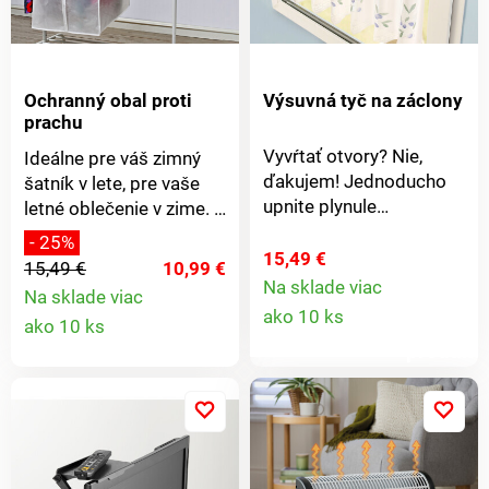
Ochranný obal proti
Výsuvná tyč na záclony
prachu
Vyvŕtať otvory? Nie,
Ideálne pre váš zimný
ďakujem! Jednoducho
šatník v lete, pre vaše
upnite plynule
letné oblečenie v zime. V
nastaviteľnú garnižu do
týchto poťahoch je vaše
- 25%
okenného rámu, zaveste
oblečenie dobre
15,49 €
15,49 €
10,99 €
záclony - hotovo!
chránené pred prachom
Na sklade viac
Na sklade viac
Detail
Rýchlejšie ani
a moľami. So zipsom.
Detail
ako 10 ks
ako 10 ks
jednoduchšie to byť
Polopriehľadný,
produkt
nemôže!
bezprašné a odolné
produktu
proti móliam.