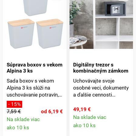
Súprava boxov s vekom
Digitálny trezor s
Alpina 3 ks
kombinačným zámkom
Sada boxov s vekom
Uchovávajte svoje
Alpina 3 ks slúži na
osobné veci, dokumenty
uschovávanie potravín,
a ďalšie cennosti
ale aj rôznych drobností.
uzamknuté v
- 15%
Boxy sú vyrobené z
bezpečnom trezore s
49,19 €
7,59 €
od 6,19 €
odolného a zdravotne
elektrickým zámkom. Je
Na sklade viac
Na sklade viac
Detail
nezávadného plastu. Sú
vyrobený z pevnej ocele
Detail
ako 10 ks
ako 10 ks
opatrené bambusovými
a vybavený uzamykacím
produkt