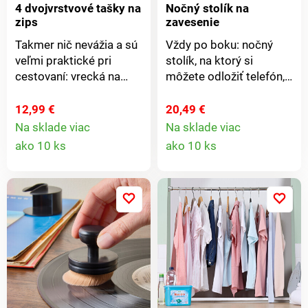
4 dvojvrstvové tašky na
Nočný stolík na
zips
zavesenie
Takmer nič nevážia a sú
Vždy po boku: nočný
veľmi praktické pri
stolík, na ktorý si
cestovaní: vrecká na
môžete odložiť telefón,
zips z priedušnej
hodinky, nápoj, budík
sieťoviny, do ktorých
atď. S univerzálnym
12,99 €
20,49 €
môžete uložiť dôležité
priestorom na kábel
Na sklade viac
Na sklade viac
Detail
Detail
dokumenty, hračky,
nabíjačky mobilného
ako 10 ks
ako 10 ks
káble alebo toaletné
telefónu. Stačí zavesiť
produktu
produkt
potreby. Ideálne aj na
na rám postele.Nosnosť
prehľadné uloženie
až 11 kg. Když se
doma. Súprava 4 ks v
nepoužívá, lze jej uložit a
rôznych farbách.
ušetřit tak místo.
Odolné. S pútkom na
prenášanie. V 4 farbách.