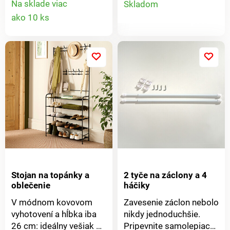
Vďaka individuálne
perfektnom stave –
Na sklade viac
Skladom
Detail
nastaviteľnej výške je
doma aj na cestách.
ako 10 ks
produkt
vhodný aj do detských
Chráni pred prachom,
produktu
izieb. So 4 špeciálnymi
vlhkosťou a
háčikmi na kabelky na
poškodením.
ochranu rukovätí a
Certifikácia PETA-
ramenných popruhov.
Approved Vegan.
Materiál: polyester s
PVC vrstvou. Rozmery:
60 x 100 cm.
Stojan na topánky a
2 tyče na záclony a 4
oblečenie
háčiky
V módnom kovovom
Zavesenie záclon nebolo
vyhotovení a hĺbka iba
nikdy jednoduchšie.
26 cm: ideálny vešiak do
Pripevnite samolepiace