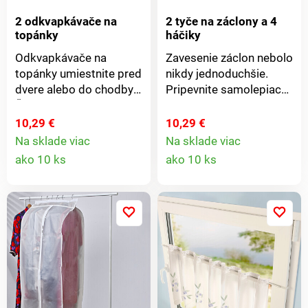
2 odkvapkávače na
2 tyče na záclony a 4
topánky
háčiky
Odkvapkávače na
Zavesenie záclon nebolo
topánky umiestnite pred
nikdy jednoduchšie.
dvere alebo do chodby.
Pripevnite samolepiace
Čistí sa ľahšie ako Váš
háčiky k rámu,
koberec a dlaždice. Po
roztiahnite tyče na šírku
10,29 €
10,29 €
použití ich jednoducho
okna a navlečte pútka
Na sklade viac
Na sklade viac
Detail
Detail
zložte. Pevný plast.
záclon. Potom stačí
ako 10 ks
ako 10 ks
Skladacie. Úspora
zavesiť tyče na háčiky.
produktu
produkt
miesta pri skladovaní.
Jednoduché čistenie.