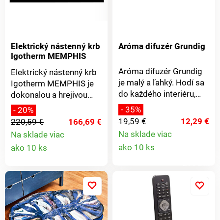
Elektrický nástenný krb
Aróma difuzér Grundig
Igotherm MEMPHIS
Aróma difuzér Grundig
Elektrický nástenný krb
je malý a ľahký. Hodí sa
Igotherm MEMPHIS je
do každého interiéru,
dokonalou a hrejivou
ktorý po pridaní
ozdobou interiérov.Je
- 35%
- 20%
esenciálneho oleja
vybavený ventilátorom a
19,59 €
12,29 €
220,59 €
166,69 €
prevonia a dokáže
reálne simuluje plamene
Na sklade viac
Na sklade viac
zvlhčiť vzduch. Difúzer
ohňa. To vytvára v
Detail
Detail
ako 10 ks
ako 10 ks
pracuje veľmi ticho a po
interiéri nielen príjemné
vyčerpaní vody v
produkt
teplo, ale aj jedinečnú
produktu
nádržke sa automaticky
atmosféru. Jeho chod je
vypne. Jeho súčasťou je
veľmi výkonný a tichý.
aj jemné náladové LED
Ľahko a rýchlo ho
svetlo, ktoré si zvolíte vo
nainštalujete podľa
svojej obľúbenej farbe.
priloženého návodu.