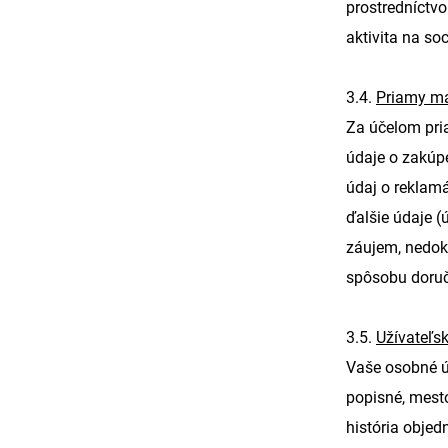
prostredníctvo
aktivita na so
3.4.
Priamy ma
Za účelom pri
údaje o zakúpe
údaj o reklamá
ďalšie údaje (
záujem, nedoko
spôsobu doruč
3.5.
Užívateľsk
Vaše osobné úd
popisné, mesto
história objed