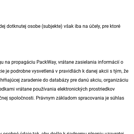
j dotknutej osobe (subjekte) však iba na účely, pre ktoré
gu na propagáciu PackWay, vrátane zasielania informácií o
e je podrobne vysvetlená v pravidlách k danej akcii s tým, že
hŕňajúcej zaradenie do databázy pre danú akciu, organizáciu
riedkami vrátane používania elektronických prostriedkov
čnej spoločnosti. Právnym základom spracovania je súhlas
 osobné údaje tak, aby došlo k riadnemu plneniu uzavretej