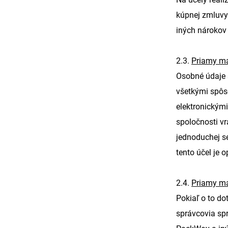
kúpnej zmluvy.
iných nárokov
2.3.
Priamy ma
Osobné údaje 
všetkými spôs
elektronickými
spoločnosti vr
jednoduchej s
tento účel je
2.4.
Priamy ma
Pokiaľ o to do
správcovia sp