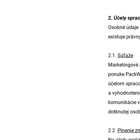
2. Účely spra
Osobné údaje d
existuje práv
2.1.
Súťaže
Marketingové 
ponuke PackWay
účelom spraco
a vyhodnotenie
komunikácie v
dotknutej osob
2.2.
Plnenie z
Na účely real