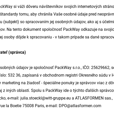
ckWay si váži dôveru návštevníkov svojich internetových stráno
štandardy tomu, aby chránila Vaše osobné údaje pred neopráv
u (subjekt) so spracovaním jej osobných údajov, ako aj s účel
ov. Na tento dokument spoločnosť PackWay odkazuje na svojich 
ej osoby dôjde k spracovaniu - v takom prípade sa dané sprac
ateľ (správca)
sobných údajov je spoločnosť PackWay s.r.o., IČO: 25629662, so
slo: 532 36, zapísaná v obchodnom registri Okresného súdu v Hr
 marketing na žiadosť - špeciálne ponuky je správcov viac z dô
j z iných oblastí. Spolu s PackWay ide o týchto ďalších správc
ko, e-mail:
julia.stoeckl@witt-gruppe.eu
a ATLASFORMEN sas., IČ
ue la Boetie 75008 Paris, e-mail:
DPO@atlasformen.com