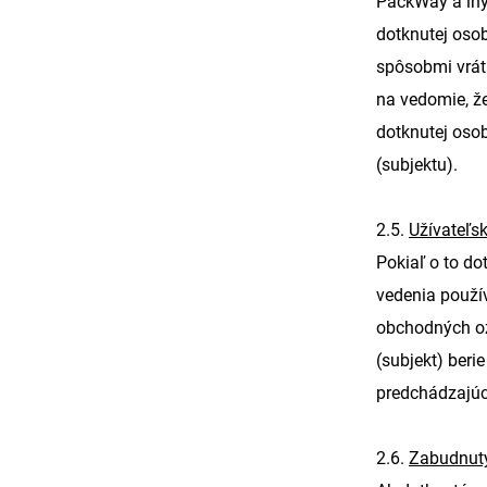
PackWay a iný
dotknutej osob
spôsobmi vrát
na vedomie, ž
dotknutej osob
(subjektu).
2.5.
Užívateľsk
Pokiaľ o to do
vedenia použív
obchodných oz
(subjekt) beri
predchádzajúc
2.6.
Zabudnutý