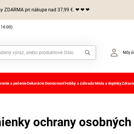
iny ZDARMA pri nákupe nad 37,99 €. ❤ ❤ ❤
 16:00)
Môj ú
renie a pečenie
Dekorácie
Domácnosť
Hobby a záhrada
Móda a doplnky
Zdravie
enky ochrany osobných 