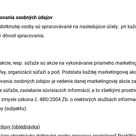
covania osobných údajov
otknutej osoby sú spracovávané na nasledujúce účely, pri každe
ny dôvod spracovania.
akcie, resp. súťaže sú akcie na vykonávanie priameho marketin
, organizácií súťaží a pod. Podstata každej marketingovej akci
vania osobných údajov je vedenie danej marketingovej akcie za
 súťaže, zasielanie súvisiacich informácií, a to všetkými prost
 zmysle zákona č. 480/2004 Zb. o niektorých službách informa
y (subjektu).
mluvy (objednávka)
izácie objednávky dotknutej osoby spracúva spoločnosť PackWay