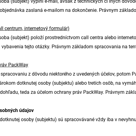
oba (subjekt) vyplní e-mail, avšak z technických či iných dôvod
objednávka zaslaná e-mailom na dokončenie. Právnym základom
ll centrum, internetový formulár)
soba (subjekt) položí prostredníctvom call centra alebo inter
 vybavenia tejto otázky. Právnym základom spracovania na tent
práv PackWay
k spracovaniu z dôvodu niektorého z uvedených účelov, potom
nárokom dotknutej osoby (subjektu) alebo tretích osôb, na vymá
 dohľadu, teda za účelom ochrany práv PackWay. Právnym zák
osobných údajov
dotknutej osoby (subjektu) sú spracovávané vždy iba v nevyhn