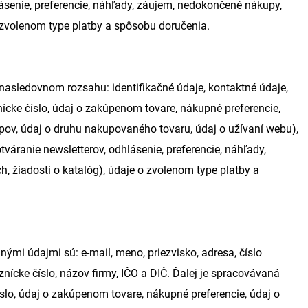
ásenie, preferencie, náhľady, záujem, nedokončené nákupy,
 o zvolenom type platby a spôsobu doručenia.
asledovnom rozsahu: identifikačné údaje, kontaktné údaje,
nícke číslo, údaj o zakúpenom tovare, nákupné preferencie,
kupov, údaj o druhu nakupovaného tovaru, údaj o užívaní webu),
váranie newsletterov, odhlásenie, preferencie, náhľady,
h, žiadosti o katalóg), údaje o zvolenom type platby a
mi údajmi sú: e-mail, meno, priezvisko, adresa, číslo
ícke číslo, názov firmy, IČO a DIČ. Ďalej je spracovávaná
íslo, údaj o zakúpenom tovare, nákupné preferencie, údaj o