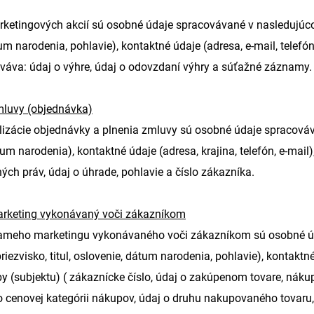
etingových akcií sú osobné údaje spracovávané v nasledujúcom 
um narodenia, pohlavie), kontaktné údaje (adresa, e-mail, telefó
váva: údaj o výhre, údaj o odovzdaní výhry a súťažné záznamy.
mluvy (objednávka)
lizácie objednávky a plnenia zmluvy sú osobné údaje spracováv
tum narodenia), kontaktné údaje (adresa, krajina, telefón, e-mai
ných práv, údaj o úhrade, pohlavie a číslo zákazníka.
rketing vykonávaný voči zákazníkom
ameho marketingu vykonávaného voči zákazníkom sú osobné úd
iezvisko, titul, oslovenie, dátum narodenia, pohlavie), kontaktné 
y (subjektu) ( zákaznícke číslo, údaj o zakúpenom tovare, nákup
 o cenovej kategórii nákupov, údaj o druhu nakupovaného tovaru, 