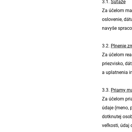
3.1.
Súťaže
Za účelom mark
oslovenie, dát
navyše spraco
3.2.
Plnenie z
Za účelom rea
priezvisko, dá
a uplatnenia i
3.3.
Priamy ma
Za účelom pri
údaje (meno, pr
dotknutej osob
veľkosti, údaj