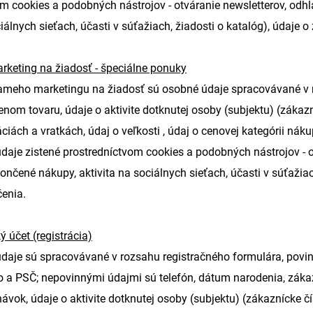
m cookies a podobných nástrojov - otváranie newsletterov, odhl
ciálnych sieťach, účasti v súťažiach, žiadosti o katalóg), údaje
rketing na žiadosť - špeciálne ponuky
ameho marketingu na žiadosť sú osobné údaje spracovávané v n
nom tovaru, údaje o aktivite dotknutej osoby (subjektu) (zákaz
ciách a vratkách, údaj o veľkosti , údaj o cenovej kategórii ná
údaje zistené prostredníctvom cookies a podobných nástrojov - ot
nčené nákupy, aktivita na sociálnych sieťach, účasti v súťažiac
enia.
ý účet (registrácia)
aje sú spracovávané v rozsahu registračného formulára, povinný
 a PSČ; nepovinnými údajmi sú telefón, dátum narodenia, zákazn
návok, údaje o aktivite dotknutej osoby (subjektu) (zákaznícke č