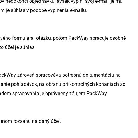
ov nedokončí objednávku, avšak vyplní svoj e-mail, je mu
 je súhlas v podobe vyplnenia e-mailu.
netového formulára otázku, potom PackWay spracuje osobné
o účel je súhlas.
 PackWay zároveň spracováva potrebnú dokumentáciu na
hanie pohľadávok, na obranu pri kontrolných konaniach zo
ladom spracovania je oprávnený záujem PackWay.
utnom rozsahu na daný účel.