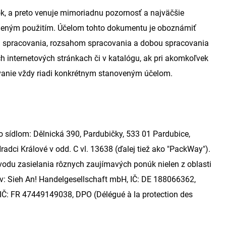
k, a preto venuje mimoriadnu pozornosť a najväčšie
neným použitím. Účelom tohto dokumentu je oboznámiť
mi spracovania, rozsahom spracovania a dobou spracovania
internetových stránkach či v katalógu, ak pri akomkoľvek
ovanie vždy riadi konkrétnym stanoveným účelom.
 sídlom: Dělnická 390, Pardubičky, 533 01 Pardubice,
adci Králové v odd. C vl. 13638 (ďalej tiež ako "PackWay").
vodu zasielania rôznych zaujímavých ponúk nielen z oblasti
ov: Sieh An! Handelgesellschaft mbH, IČ: DE 188066362,
: FR 47449149038, DPO (Délégué à la protection des