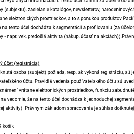
ch vybraných informáciách. Tento účel zahŕňa zaradenie do da
y (subjektu), zasielanie katalógov, newsletterov, narodeninovýc
ane elektronických prostriedkov, a to s ponukou produktov Pac
e na tento účel dochádza k segmentácii a profilovaniu (za účel
y - napr. vek, predošlá aktivita (nákup, účasť na akciách)).Pr
ý účet (registrácia)
tknutá osoba (subjekt) požiada, resp. ak vykoná registráciu, 
ateľského účtu. Pravidlá vedenia používateľského účtu sú uvede
námení vrátane elektronických prostriedkov, funkciu zabudnut
e na vedomie, že na tento účel dochádza k jednoduchej segment
ej aktivity). Právnym základom spracovania je súhlas dotknutej
 košík