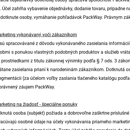
 Účel zahŕňa vybavenie objednávky, dodanie tovaru, prípadne n
 dotknute osoby, vymáhanie pohľadávok PackWay. Právnym zák
rketing vykonávaný voči zákazníkom
sú spracovávané z dôvodu vykonávaného zasielania informácií 
obmi s ponukou vlastných podobných produktov a služieb vrát
 prostriedkami z titulu zákonnej výnimky podľa § 7 ods. 3 záko
átane zasielania prianí k narodeninám zákazníkom. Dotknutá os
egmentácii (za účelom voľby zaslania tlačeného katalógu podľa
 oprávnený záujem PackWay.
rketing na žiadosť - špeciálne ponuky
tknutá osoba (subjekt) požiada a dobrovoľne zaškrtne príslušné
racúvajú osobné údaje na účely vykonávania priameho marketing