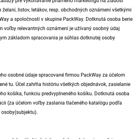
tabázy pre vykonávanie priameho marketingu na žiadosť
h želaní, listov, letákov, resp. obchodných oznámení všetkými
kWay a spoločností v skupine PackWay. Dotknutá osoba berie
om voľby relevantných oznámení je užívaný osobný údaj
ávnym základom spracovania je súhlas dotknutej osoby
sú jeho osobné údaje spracované firmou PackWay za účelom
né tu. Účel zahŕňa históriu všetkých objednávok, zasielanie
ého košíka, funkciu predvyplneného košíku. Dotknutá osoba
ácii (za účelom voľby zaslania tlačeného katalógu podľa
 osoby(subjektu).