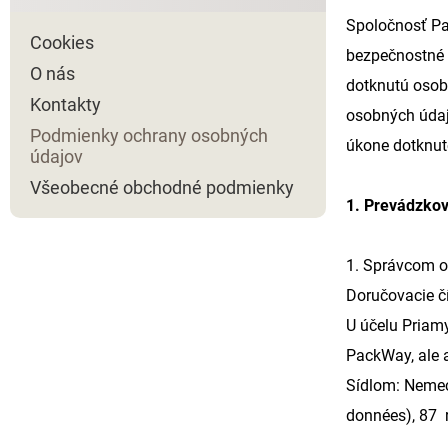
Spoločnosť Pa
Cookies
bezpečnostné 
O nás
dotknutú osob
Kontakty
osobných údaj
Podmienky ochrany osobných
úkone dotknut
údajov
Všeobecné obchodné podmienky
1. Prevádzkov
1. Správcom o
Doručovacie čí
U účelu Priamy
PackWay, ale a
Sídlom: Nemec
données), 87 r