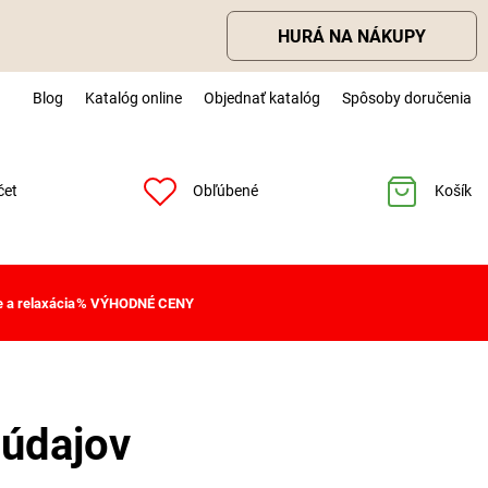
HURÁ NA NÁKUPY
Blog
Katalóg online
Objednať katalóg
Spôsoby doručenia
čet
Obľúbené
Košík
 a relaxácia
% VÝHODNÉ CENY
údajov