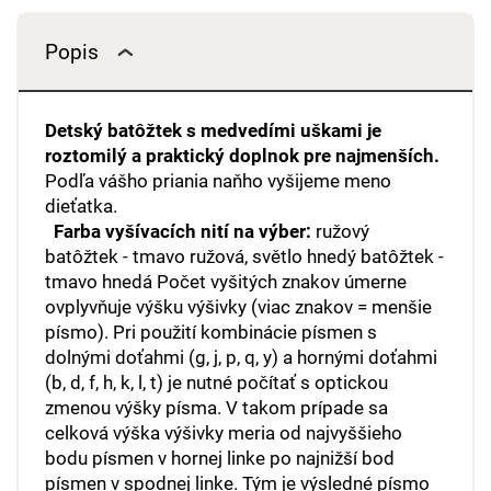
Popis
Detský batôžtek s medvedími uškami je
roztomilý a praktický doplnok pre najmenších.
Podľa vášho priania naňho vyšijeme meno
dieťatka.
Farba vyšívacích nití na výber:
ružový
batôžtek - tmavo ružová, světlo hnedý batôžtek -
tmavo hnedá Počet vyšitých znakov úmerne
ovplyvňuje výšku výšivky (viac znakov = menšie
písmo). Pri použití kombinácie písmen s
dolnými doťahmi (g, j, p, q, y) a hornými doťahmi
(b, d, f, h, k, l, t) je nutné počítať s optickou
zmenou výšky písma. V takom prípade sa
celková výška výšivky meria od najvyššieho
bodu písmen v hornej linke po najnižší bod
písmen v spodnej linke. Tým je výsledné písmo