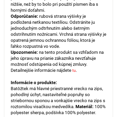
nižšie, než by to bolo pri použití písmen iba s
hornými doťahmi.
Odporúčanie:
rubová strana výšivky je
podložená netkanou textíliou. Odstránite ju
jednoduchým odtrhnutím alebo šetrným
odstrihnutím nožnicami. Vrchná strana výšivky je
opatrená jemnou ochrannou fóliou, ktorá je
ľahko rozpustná vo vode.
Upozornenie:
na tento produkt sa vzhľadom na
jeho úpravu na prianie zákazníka nevzťahuje
možnosť odstúpenia od kúpnej zmluvy.
Detailnejšie informácie nájdete
.
tu
Informácie o produkte:
Batôžtek má hlavné priestranné vrecko na zips,
pohodlný úchyt, nastaviteľné popruhy so
striebornou sponou a vonkajšie vrecko na zips s
roztomilou visačkou medvedíka.
Materiál:
100%
polyester sherpa, podšívka 100% polyester.