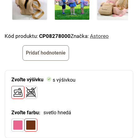
Kód produktu:
CP08278000
Značka:
Astoreo
Pridať hodnotenie
Zvoľte výšivku
s výšivkou
Zvoľte farbu:
svetlo hnedá