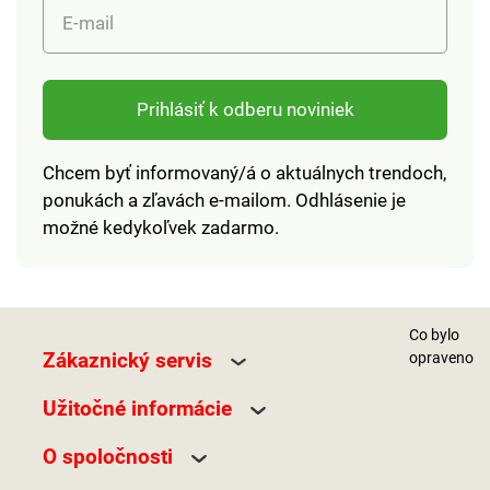
E-mail
farebných
farebných
prevedeniachMateriál
prevedeniach Materiál
polyester Rozmery
polyester Rozmery
šírka 47,5 cm, výška
šírka 47,5 cm, výška
Prihlásiť k odberu noviniek
36 cmRamenný
36 cm Ramenný
popruh 46 cm
popruh 46 cm
Chcem byť informovaný/á o aktuálnych trendoch,
ponukách a zľavách e-mailom. Odhlásenie je
možné kedykoľvek zadarmo.
Co bylo
Zákaznický servis
opraveno
Užitočné informácie
O spoločnosti