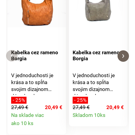
Kabelka cez rameno
Kabelka cez rameno
Borgia
Borgia
V jednoduchosti je
V jednoduchosti je
krása a to spĺňa
krása a to spĺňa
svojim dizajnom
svojim dizajnom
dámska shopper
dámska shopper
- 25%
- 25%
kabelka. Svojim
kabelka. Svojim
27,49 €
20,49 €
27,49 €
20,49 €
priestranným vnútrom
priestranným vnútrom
Detail
Na sklade viac
Skladom 10ks
patrí medzi obzvlášť
patrí medzi obzvlášť
Detail
ako 10 ks
obľúbené kúsky. Do
obľúbené kúsky. Do
produktu
práce, na pobehovanie
práce, na pobehovanie
produktu