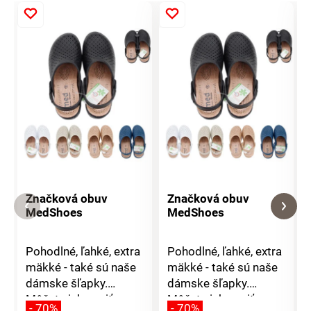
Značková obuv
Značková obuv
MedShoes
MedShoes
Pohodlné, ľahké, extra
Pohodlné, ľahké, extra
mäkké - také sú naše
mäkké - také sú naše
dámske šľapky.
dámske šľapky.
Môžete ich nosiť
Môžete ich nosiť
- 70%
- 70%