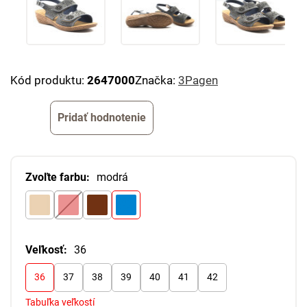
Kód produktu:
2647000
Značka:
3Pagen
Pridať hodnotenie
Zvoľte farbu:
modrá
Veľkosť:
36
36
37
38
39
40
41
42
Tabuľka veľkostí