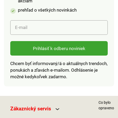
akciám
prehľad o všetkých novinkách
E-mail
Prihlásiť k odberu noviniek
Chcem byť informovaný/á o aktuálnych trendoch,
ponukách a zľavách e-mailom. Odhlásenie je
možné kedykoľvek zadarmo.
Co bylo
Zákaznický servis
opraveno