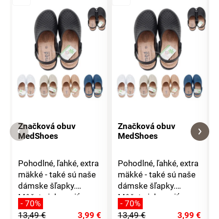
Značková obuv
Značková obuv
MedShoes
MedShoes
Pohodlné, ľahké, extra
Pohodlné, ľahké, extra
mäkké - také sú naše
mäkké - také sú naše
dámske šľapky.
dámske šľapky.
Môžete ich nosiť
Môžete ich nosiť
- 70%
- 70%
doma alebo do nich
doma alebo do nich
13,49 €
3,99 €
13,49 €
3,99 €