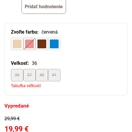
Pridať hodnotenie
Zvoľte farbu:
červená
Veľkosť:
36
36
37
40
41
Tabuľka veľkostí
Vypredané
29,99 €
19,99 €