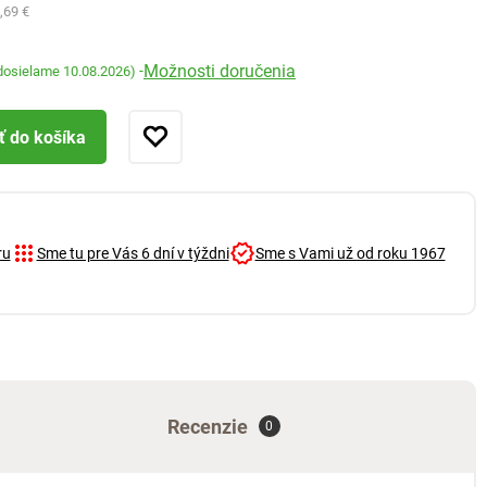
,69 €
Možnosti doručenia
-
dosielame 10.08.2026)
ť do košíka
ru
Sme tu pre Vás 6 dní v týždni
Sme s Vami už od roku 1967
Recenzie
0