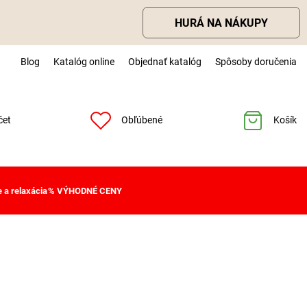
HURÁ NA NÁKUPY
Blog
Katalóg online
Objednať katalóg
Spôsoby doručenia
čet
Obľúbené
Košík
 a relaxácia
% VÝHODNÉ CENY