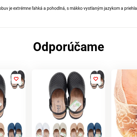
ová obuv je extrémne ľahká a pohodlná, s mäkko vystlaným jazykom a priehl
Odporúčame