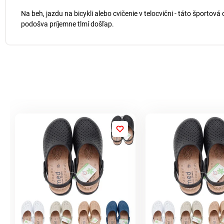
Na beh, jazdu na bicykli alebo cvičenie v telocvični - táto šport
podošva príjemne tlmí došľap.