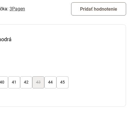
čka:
3Pagen
Pridať hodnotenie
modrá
40
41
42
43
44
45