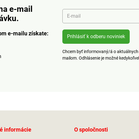
xtrémne
napriek tomu je extrémne
36 - 41
trvanlivýVeľkosť: 36 - 41
na e-mail
povať o
(doporučujeme kupovať o
E-mail
návku.
číslo väčšie)
om e-mailu získate:
Prihlásiť k odberu noviniek
Chcem byť informovaný/á o aktuálnych 
m
mailom. Odhlásenie je možné kedykoľv
é informácie
O spoločnosti