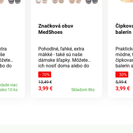
Značková obuv
Čipkov
MedShoes
balerín
xtra
Pohodlné, ľahké, extra
Praktick
aše
mäkké - také sú naše
módne, 
ôžete
dámske šľapky. Môžete
čipkova
ebo do
ich nosiť doma alebo do
balerín 
kĺznete
nich jednoducho vkĺznete
kusy v b
- 70%
- 30%
du.
a vyjdete na záhradu.
opatren
13,49 €
5,99 €
rávanie
Majú skvelé odvetrávanie
páskami,
klade viac
3,99 €
3,99 €
,
a ľahko sa obúvajú,
priľnú a
ako 10 ks
Skladom 8ks
 aj
ďalšou výhodou je aj
mieste. Univerzálna
ový
ľahká údržba. Klinový
veľkosť 
u cca 4
podpätok má výšku cca 4
cm.Materiál: EVA
, jedná
(Etylénvinylacetát), jedná
riál,
sa o elastický materiál,
ume,
ktorý sa podobá gume,