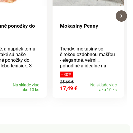
ané ponožky do
Mokasíny Penny
é, a napriek tomu
Trendy: mokasíny so
také sú naše
širokou ozdobnou mašľou
né ponožky do
- elegantné, veľmi
alebo tenisiek. 3
pohodlné a ideálne na
alení. Ponožky sú
prechodné obdobie.
- 30%
é silikónovými
Robustná protišmyková
25,69 €
 ktoré skvele
podošva s dobrým
Na sklade viac
Na sklade viac
17,49 €
 držia ich na
odpružením zaistí
ako 10 ks
ako 10 ks
pohodlnú chôdzu.
36-41.