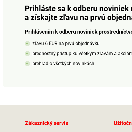
napriek tomu je extrémne
napriek tomu je e
trvanlivý.Veľkosť: 36 - 41
trvanlivý.Veľkosť: 
Prihláste sa k odberu noviniek 
(doporučujeme kupovať o
(doporučujeme ku
a získajte zľavu na prvú objed
číslo väčšie).
číslo väčšie).
Prihlásením k odberu noviniek prostredníctv
zľavu 6 EUR na prvú objednávku
prednostný prístup ku všetkým zľavám a akciá
prehľad o všetkých novinkách
Zákaznický servis
Užitočn