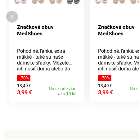
Značková obuv
Značková obuv
MedShoes
MedShoes
Pohodlné, ľahké, extra
Pohodlné, ľahké, e
mäkké - také sú naše
mäkké - také sú n
dámske šľapky. Môžete
dámske šľapky. M
ich nosiť doma alebo do
ich nosiť doma al
nich jednoducho vkĺznete
nich jednoducho v
- 70%
- 70%
a vyjdete na záhradu.
a vyjdete na záhra
13,49 €
13,49 €
Majú skvelé odvetrávanie
Majú skvelé odvet
Na sklade viac
Na s
3,99 €
3,99 €
a ľahko sa obúvajú,
a ľahko sa obúvajú
ako 10 ks
ďalšou výhodou je aj
ďalšou výhodou je
ľahká údržba. Klinový
ľahká údržba. Klin
podpätok má výšku cca 4
podpätok má výšk
cm.Materiál: EVA
cm.Materiál: EVA
(Etylénvinylacetát), jedná
(Etylénvinylacetát)
sa o elastický materiál,
sa o elastický mate
ktorý sa podobá gume,
ktorý sa podobá g