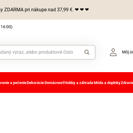
iny ZDARMA pri nákupe nad 37,99 €. ❤ ❤ ❤
 16:00)
Môj ú
renie a pečenie
Dekorácie
Domácnosť
Hobby a záhrada
Móda a doplnky
Zdravie