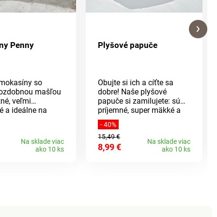
ny Penny
Plyšové papuče
 mokasíny so
Obujte si ich a cíťte sa
 ozdobnou mašľou
dobre! Naše plyšové
tné, veľmi
papuče si zamilujete: sú
é a ideálne na
príjemné, super mäkké a
né obdobie.
hrejivé - nepotrebujete
- 40%
á protišmyková
ponožky! Protišmyková
15,49 €
 s dobrým
podrážka s pamäťovou
Na sklade viac
Na sklade viac
8,99 €
ním zaistí
stielkou.Chlpaté
ako 10 ks
ako 10 ks
ú chôdzu.
nadýchané papuče.
Plyšovo mäkká hřejivá
podšívka. Príjemne ľahké +
šetrné k pokožke.
Pohodlná pamäťová
stierka.