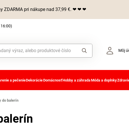
iny ZDARMA pri nákupe nad 37,99 €. ❤ ❤ ❤
 16:00)
Môj ú
renie a pečenie
Dekorácie
Domácnosť
Hobby a záhrada
Móda a doplnky
Zdravie
 do balerín
alerín