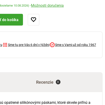
Možnosti doručenia
-
dosielame 10.08.2026)
ť do košíka
ru
Sme tu pre Vás 6 dní v týždni
Sme s Vami už od roku 1967
Recenzie
0
sú opatrené silikónovými páskami, ktoré skvele priľnú a