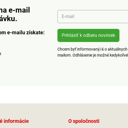
xtrémne
napriek tomu je extrémne
36 - 41
trvanlivý.Veľkosť: 36 - 41
na e-mail
povať o
(doporučujeme kupovať o
E-mail
návku.
číslo väčšie).
om e-mailu získate:
Prihlásiť k odberu noviniek
Chcem byť informovaný/á o aktuálnych 
m
mailom. Odhlásenie je možné kedykoľv
é informácie
O spoločnosti