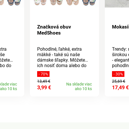
Značková obuv
Mokasí
MedShoes
xtra
Pohodlné, ľahké, extra
Trendy:
aše
mäkké - také sú naše
širokou
ôžete
dámske šľapky. Môžete
- elegan
ebo do
ich nosiť doma alebo do
pohodln
kĺznete
nich jednoducho vkĺznete
prechod
- 70%
- 30%
du.
a vyjdete na záhradu.
Robustn
13,49 €
25,69 €
rávanie
Majú skvelé odvetrávanie
podošva
klade viac
Na sklade viac
3,99 €
17,49 €
,
a ľahko sa obúvajú,
odpruže
ako 10 ks
ako 10 ks
 aj
ďalšou výhodou je aj
pohodln
ový
ľahká údržba. Klinový
u cca 4
podpätok má výšku cca 4
cm.Materiál: EVA
, jedná
(Etylénvinylacetát), jedná
riál,
sa o elastický materiál,
ume,
ktorý sa podobá gume,