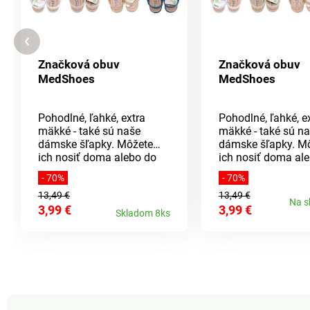
Značková obuv
Značková obuv
MedShoes
MedShoes
Pohodlné, ľahké, extra
Pohodlné, ľahké, e
mäkké - také sú naše
mäkké - také sú n
dámske šľapky. Môžete
dámske šľapky. M
ich nosiť doma alebo do
ich nosiť doma al
nich jednoducho vkĺznete
nich jednoducho v
- 70%
- 70%
a vyjdete na záhradu.
a vyjdete na záhra
13,49 €
13,49 €
Majú skvelé odvetrávanie
Majú skvelé odvet
Na s
3,99 €
3,99 €
a ľahko sa obúvajú,
a ľahko sa obúvajú
Skladom 8ks
ďalšou výhodou je aj
ďalšou výhodou je
ľahká údržba. Klinový
ľahká údržba. Klin
podpätok má výšku cca 4
podpätok má výšk
cm.Materiál: EVA
cm.Materiál: EVA
(Etylénvinylacetát), jedná
(Etylénvinylacetát)
sa o elastický materiál,
sa o elastický mate
ktorý sa podobá gume,
ktorý sa podobá g