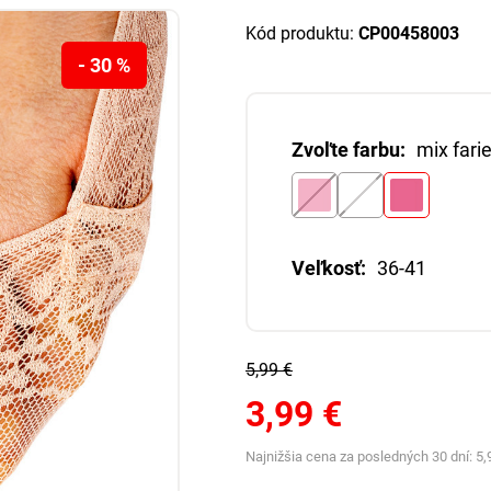
Kód produktu:
CP00458003
- 30 %
Zvoľte farbu:
mix fari
Veľkosť:
36-41
5,99 €
3,99 €
Najnižšia cena za posledných 30 dní:
5,