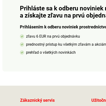
napriek tomu je extrémne
napriek tomu je e
trvanlivýVeľkosť: 36 - 41
trvanlivý.Veľkosť: 
Prihláste sa k odberu noviniek 
(doporučujeme kupovať o
(doporučujeme ku
a získajte zľavu na prvú objed
číslo väčšie)
číslo väčšie).
Prihlásením k odberu noviniek prostredníctv
zľavu 6 EUR na prvú objednávku
prednostný prístup ku všetkým zľavám a akciá
prehľad o všetkých novinkách
Zákaznický servis
Užitočn