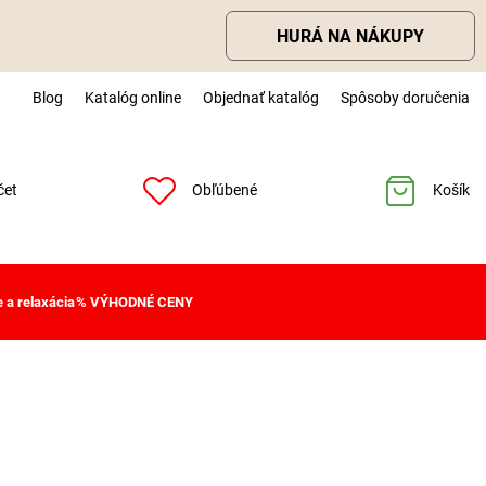
HURÁ NA NÁKUPY
Blog
Katalóg online
Objednať katalóg
Spôsoby doručenia
čet
Obľúbené
Košík
 a relaxácia
% VÝHODNÉ CENY