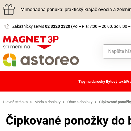
Mimoriadna ponuka: praktický krájač ovocia a zelen
Zákaznícky servis
02 3220 2320
(Po – Pia: 7:00 – 20:00, So 8:00 –
Tipy na darčeky
Bytový textil
Va
Hlavná stránka
>
Móda a doplnky
>
Obuv a doplnky
>
Čipkované ponožky
Čipkované ponožky do b