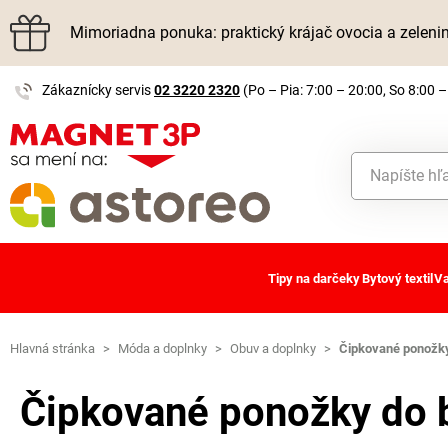
Mimoriadna ponuka: praktický krájač ovocia a zelen
Zákaznícky servis
02 3220 2320
(Po – Pia: 7:00 – 20:00, So 8:00 –
Tipy na darčeky
Bytový textil
Va
Hlavná stránka
>
Móda a doplnky
>
Obuv a doplnky
>
Čipkované ponožky
Čipkované ponožky do b