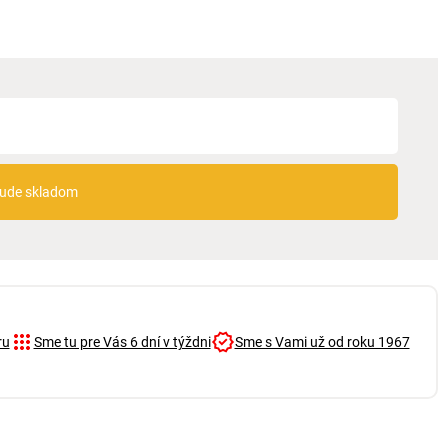
 bude skladom
ru
Sme tu pre Vás 6 dní v týždni
Sme s Vami už od roku 1967