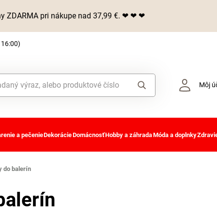
iny ZDARMA pri nákupe nad 37,99 €. ❤ ❤ ❤
 16:00)
Môj ú
renie a pečenie
Dekorácie
Domácnosť
Hobby a záhrada
Móda a doplnky
Zdravie
 do balerín
alerín