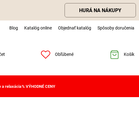
HURÁ NA NÁKUPY
Blog
Katalóg online
Objednať katalóg
Spôsoby doručenia
čet
Obľúbené
Košík
 a relaxácia
% VÝHODNÉ CENY