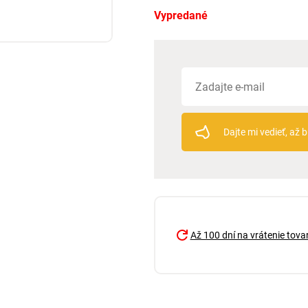
Vypredané
Dajte mi vedieť, až
Až 100 dní na vrátenie tova