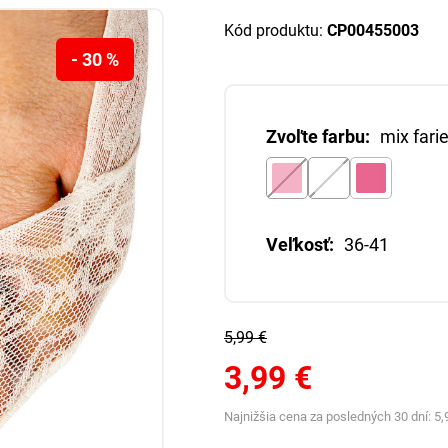
Kód produktu:
CP00455003
- 30 %
Zvoľte farbu:
mix fari
Veľkosť:
36-41
5,99 €
3,99 €
Najnižšia cena za posledných 30 dní:
5,