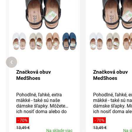
Značková obuv
Značková obuv
MedShoes
MedShoes
Pohodlné, ľahké, extra
Pohodlné, ľahké, e
mäkké - také sú naše
mäkké - také sú n
dámske šľapky. Môžete
dámske šľapky. M
ich nosiť doma alebo do
ich nosiť doma al
nich jednoducho vkĺznete
nich jednoducho v
- 70%
- 70%
a vyjdete na záhradu.
a vyjdete na záhra
13,49 €
13,49 €
Majú skvelé odvetrávanie
Majú skvelé odvet
Na sklade viac
Na s