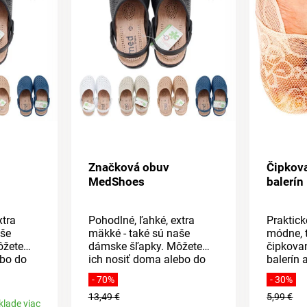
Značková obuv
Čipkov
MedShoes
balerín
xtra
Pohodlné, ľahké, extra
Praktick
aše
mäkké - také sú naše
módne, 
ôžete
dámske šľapky. Môžete
čipkova
ebo do
ich nosiť doma alebo do
balerín 
kĺznete
nich jednoducho vkĺznete
kusy v b
- 70%
- 30%
du.
a vyjdete na záhradu.
opatren
13,49 €
5,99 €
rávanie
Majú skvelé odvetrávanie
páskami,
klade viac