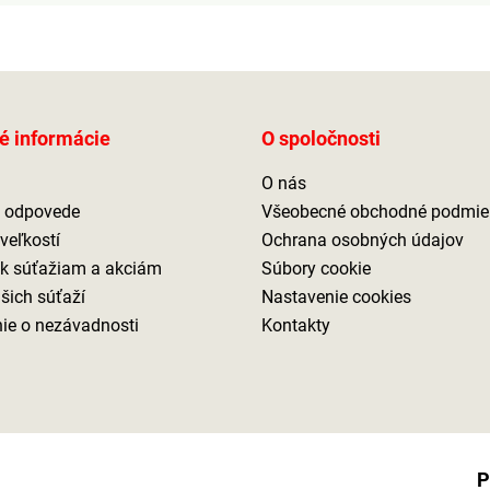
é informácie
O spoločnosti
O nás
a odpovede
Všeobecné obchodné podmie
veľkostí
Ochrana osobných údajov
 k súťažiam a akciám
Súbory cookie
ašich súťaží
Nastavenie cookies
ie o nezávadnosti
Kontakty
P