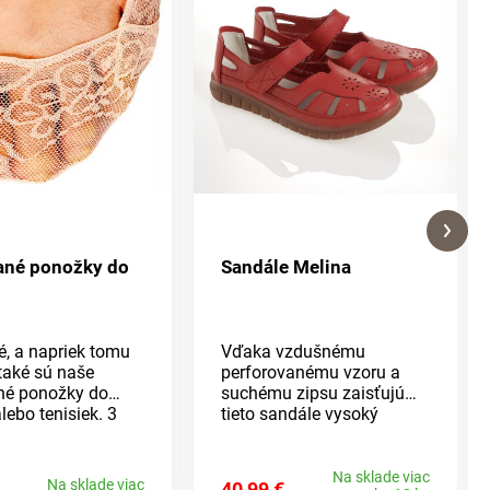
ané ponožky do
Sandále Melina
é, a napriek tomu
Vďaka vzdušnému
také sú naše
perforovanému vzoru a
né ponožky do
suchému zipsu zaisťujú
alebo tenisiek. 3
tieto sandále vysoký
alení. Ponožky sú
komfort a dobrú oporu. Sú
é silikónovými
vyrobené z mäkkej kože s
 ktoré skvele
pružnou podrážkou, ktorá
Na sklade viac
Na sklade viac
40,99 €