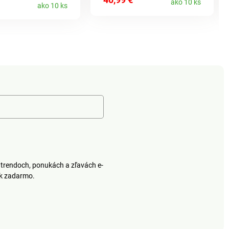
ako 10 ks
 držia ich na
tlmí každý krok. Pravá
ako 10 ks
koža. Variabilný suchý
36-41.
zips. Dobré tlmenie.
trendoch, ponukách a zľavách e-
ek zadarmo.