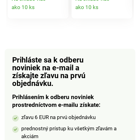
tlač. Kvalitná tkanina.
vajíčkami - krásne a
Detail
Detail
ako 10 ks
ako 10 ks
Jednoduchá údržba.
štýlové.
produktu
produktu
Eldo.
Prihláste sa k odberu
noviniek na e-mail
a
získajte zľavu na prvú
objednávku.
Prihlásením k odberu noviniek
prostredníctvom e-mailu získate:
zľavu 6 EUR na prvú objednávku
prednostný prístup ku všetkým zľavám a
akciám