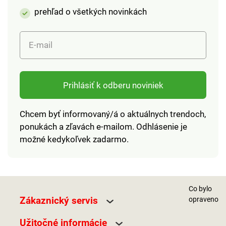
prehľad o všetkých novinkách
E-mail
Prihlásiť k odberu noviniek
Chcem byť informovaný/á o aktuálnych trendoch,
ponukách a zľavách e-mailom. Odhlásenie je
možné kedykoľvek zadarmo.
Co bylo
Zákaznický servis
opraveno
Užitočné informácie