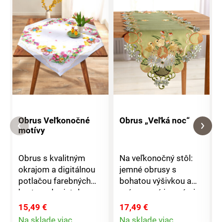
Obrus Veľkonočné
Obrus „Veľká noc“
motívy
Obrus ​​s kvalitným
Na veľkonočný stôl:
okrajom a digitálnou
jemné obrusy s
potlačou farebných
bohatou výšivkou a
kvetov a kuriatok -
orámované jemnými
nádherný! Možno prať
kvetmi a
15,49 €
17,49 €
na 30 °C. Digitálna
veľkonočnými
Na sklade viac
Na sklade viac