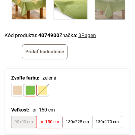
Kód produktu:
4074900
Značka:
3Pagen
Pridať hodnotenie
Zvoľte farbu:
zelená
Veľkosť:
pr. 150 cm
90x90 cm
pr. 150 cm
130x225 cm
130x170 cm