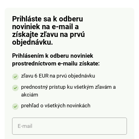
oblúčikovým okrajom.
Jednoduchá údržba.
Prihláste sa k odberu
Eldo.
noviniek na e-mail
a
získajte zľavu na prvú
objednávku.
Prihlásením k odberu noviniek
prostredníctvom e-mailu získate:
zľavu 6 EUR na prvú objednávku
prednostný prístup ku všetkým zľavám a
akciám
prehľad o všetkých novinkách
E-mail