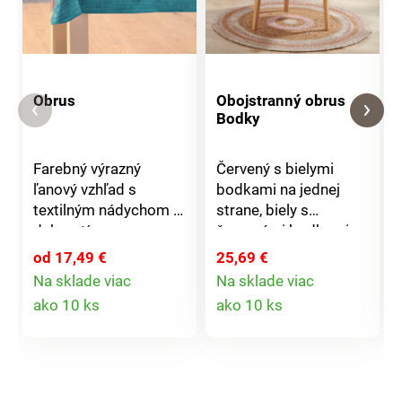
Obrus
Obojstranný obrus
Bodky
Farebný výrazný
Červený s bielymi
ľanový vzhľad s
bodkami na jednej
textilným nádychom -
strane, biely s
dekoratívne a
červenými bodkami na
umývateľné! S týmito
strane druhej - stačí
od 17,49 €
25,69 €
skvelými obrusmi je
ho jednoducho otočiť.
Na sklade viac
Na sklade viac
rozlievanie povolené!
S týmto obrusom
Detail
Detail
ako 10 ks
ako 10 ks
Lemovanie v
získate dva v jednom,
produktu
produktu
zodpovedajúcej farbe
pretože je
po celom obvode.
obojstranný.
Použiteľné na oboch
stranách. S