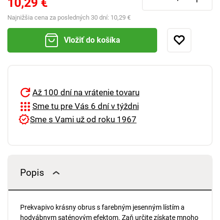
10,29 €
Najnižšia cena za posledných 30 dní:
10,29 €
Vložiť do košíka
Až 100 dní na vrátenie tovaru
Sme tu pre Vás 6 dní v týždni
Sme s Vami už od roku 1967
Popis
Prekvapivo krásny obrus s farebným jesenným lístím a
hodvábnym saténovým efektom. Zaň určite získate mnoho