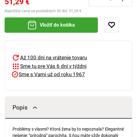
51,29 €
Najnižšia cena za posledných 30 dní:
51,29 €
Vložiť do košíka
Až 100 dní na vrátenie tovaru
Sme tu pre Vás 6 dní v týždni
Sme s Vami už od roku 1967
Popis
Problémy s vlasmi? Ktorá žena by to nepoznala? Elegantné
riešenie: "prírodná" parochňa. S ňou máte vždy dokonalý