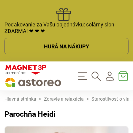
Poďakovanie za Vašu objednávku: solárny slon
ZDARMA! ❤ ❤ ❤
HURÁ NA NÁKUPY
Hlavná stránka
>
Zdravie a relaxácia
>
Starostlivosť o vlas
Parochňa Heidi