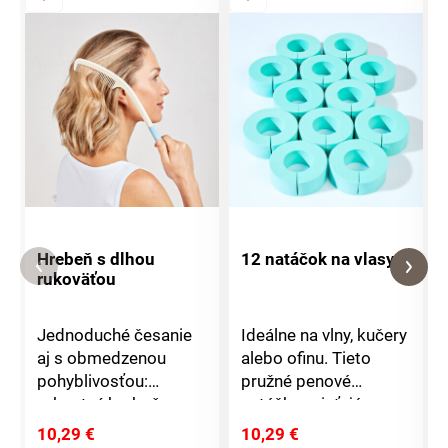
Hrebeň s dlhou
12 natáčok na vlasy
rukoväťou
Jednoduché česanie
Ideálne na vlny, kučery
aj s obmedzenou
alebo ofinu. Tieto
pohyblivosťou:
pružné penové
robustný hrebeň s
natáčky zaisťujú
extra dlhou,
optimálnu pružnosť,
10,29 €
10,29 €