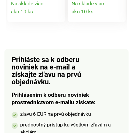
protišmykovou
objem a dlhotrvajúcu
Na sklade viac
Na sklade viac
rukoväťou, jemne
fixáciu. Dokonca aj cez
Detail
Detail
ako 10 ks
ako 10 ks
zakrivený,
noc bez toho, aby ich
produktu
produktu
ergonomický tvar
tlačili alebo kĺzali. Pre
umožňuje ľahký dosah
všetky typy vlasov,
na zadnú časť hlavy.
dlhé aj krátke, mokré
Pre väčšiu nezávislosť
aj suché.
v každodennom živote
a upravený vzhľad.
Prihláste sa k odberu
Dĺžka 38 cm. Neohýba
noviniek na e-mail
a
sa. Ergonomický.
získajte zľavu na prvú
Protišmyková rukoväť.
objednávku.
Prihlásením k odberu noviniek
prostredníctvom e-mailu získate:
zľavu 6 EUR na prvú objednávku
prednostný prístup ku všetkým zľavám a
akciám