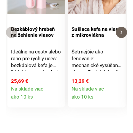
Bezkáblový hrebeň
Sušiaca kefa na vlasy
na žehlenie vlasov
z mikrovlákna
Ideálne na cesty alebo
Šetrnejšie ako
ráno pre rýchly účes:
fénovanie:
bezkáblová kefa je
mechanické vysúšanie
ľahká, jemne uhladzuje
vlasov. Praktická kefa
a rýchlo upravuje
z mikrovlákna s
25,69 €
13,29 €
vlasy. Súčasťou je USB
bočnými vetracími
Na sklade viac
Na sklade viac
nabíjací kábel.
otvormi absorbuje
Detail
Detail
ako 10 ks
ako 10 ks
vlhkosť a zároveň
produktu
produktu
masíruje pokožku
hlavy. Skvelé pre vlasy
aj pokožku!