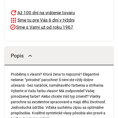
Až 100 dní na vrátenie tovaru
Sme tu pre Vás 6 dní v týždni
Sme s Vami už od roku 1967
Popis
Problémy s vlasmi? Ktorá žena to nepozná? Elegantné
riešenie: "prírodné" parochne! S nimi ste vždy dobre
učesaná - bez natáčok, namáhavého farbenia a strihania.
Vyberte si Vašu farbu vlasov! Má zodpovedať Vašej
prirodzenej farbe? Alebo chcete Váš typ zmeniť? Všetky
parochne sú excelentne spracované a majú dlhú životnosť.
Jednoduchá údržba. Vďaka suchému zipsu sa optimálne
prispôsobia. Kvalitné syntetické vlasy pôsobia ako pravé a