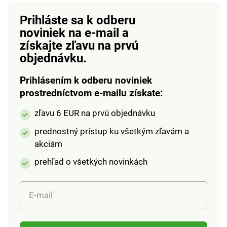
v každodennom živote
a upravený vzhľad.
Prihláste sa k odberu
Dĺžka 38 cm. Neohýba
noviniek na e-mail
a
sa. Ergonomický.
získajte zľavu na prvú
Protišmyková rukoväť.
objednávku.
Prihlásením k odberu noviniek
prostredníctvom e-mailu získate:
zľavu 6 EUR na prvú objednávku
prednostný prístup ku všetkým zľavám a
akciám
prehľad o všetkých novinkách
E-mail