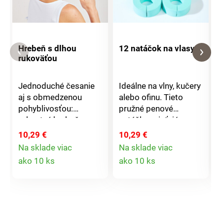
Hrebeň s dlhou
12 natáčok na vlasy
rukoväťou
Jednoduché česanie
Ideálne na vlny, kučery
aj s obmedzenou
alebo ofinu. Tieto
pohyblivosťou:
pružné penové
robustný hrebeň s
natáčky zaisťujú
extra dlhou,
optimálnu pružnosť,
10,29 €
10,29 €
protišmykovou
objem a dlhotrvajúcu
Na sklade viac
Na sklade viac
rukoväťou, jemne
fixáciu. Dokonca aj cez
Detail
Detail
ako 10 ks
ako 10 ks
zakrivený,
noc bez toho, aby ich
produktu
produktu
ergonomický tvar
tlačili alebo kĺzali. Pre
umožňuje ľahký dosah
všetky typy vlasov,
na zadnú časť hlavy.
dlhé aj krátke, mokré
Pre väčšiu nezávislosť
aj suché.