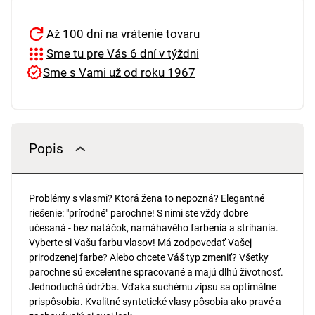
Až 100 dní na vrátenie tovaru
Sme tu pre Vás 6 dní v týždni
Sme s Vami už od roku 1967
Popis
Problémy s vlasmi? Ktorá žena to nepozná? Elegantné
riešenie: "prírodné" parochne! S nimi ste vždy dobre
učesaná - bez natáčok, namáhavého farbenia a strihania.
Vyberte si Vašu farbu vlasov! Má zodpovedať Vašej
prirodzenej farbe? Alebo chcete Váš typ zmeniť? Všetky
parochne sú excelentne spracované a majú dlhú životnosť.
Jednoduchá údržba. Vďaka suchému zipsu sa optimálne
prispôsobia. Kvalitné syntetické vlasy pôsobia ako pravé a