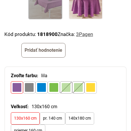
Kód produktu:
1818900
Značka:
3Pagen
Pridať hodnotenie
Zvoľte farbu:
lila
Veľkosť:
130x160 cm
130x160 cm
pr. 140 cm
140x180 cm
priemer 160 cm