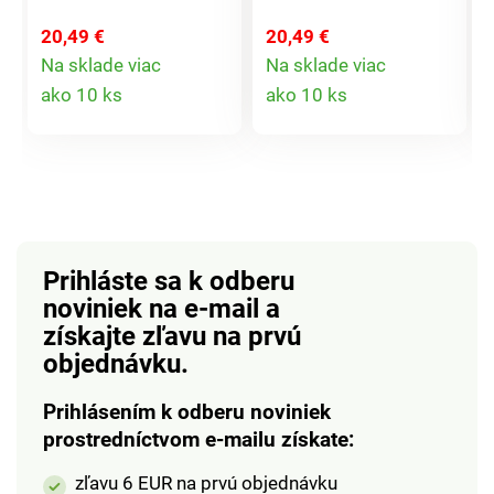
nádherné! Tento
stôl.
bohato vyšívaný obrus
20,49 €
20,49 €
je skutočným
Na sklade viac
Na sklade viac
klenotom pre
Detail
Detail
ako 10 ks
ako 10 ks
náročných. Možno
produktu
produktu
prať v práčke pri 30
°C. S výšivkou.
Starostlivé
spracovanie.
Jednoduchá údržba.
Eldo.
Prihláste sa k odberu
noviniek na e-mail
a
získajte zľavu na prvú
objednávku.
Prihlásením k odberu noviniek
prostredníctvom e-mailu získate:
zľavu 6 EUR na prvú objednávku