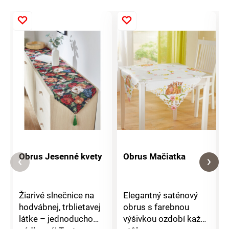
Obrus Jesenné kvety
Obrus Mačiatka
Žiarivé slnečnice na
Elegantný saténový
hodvábnej, trblietavej
obrus s farebnou
látke – jednoducho
výšivkou ozdobí každý