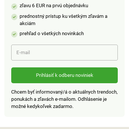
zľavu 6 EUR na prvú objednávku
kupovať o číslo
kupovať o číslo
väčšie).
väčšie).
prednostný prístup ku všetkým zľavám a
akciám
prehľad o všetkých novinkách
E-mail
Prihlásiť k odberu noviniek
Chcem byť informovaný/á o aktuálnych trendoch,
ponukách a zľavách e-mailom. Odhlásenie je
možné kedykoľvek zadarmo.