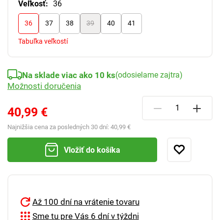
Veľkosť:
36
36
37
38
39
40
41
Tabuľka veľkostí
Na sklade viac ako 10 ks
(odosielame zajtra)
Možnosti doručenia
40,99 €
Najnižšia cena za posledných 30 dní:
40,99 €
Vložiť do košíka
Až 100 dní na vrátenie tovaru
Sme tu pre Vás 6 dní v týždni