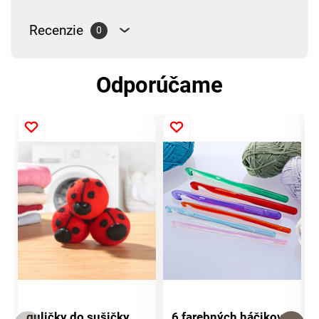
Recenzie
0
Odporúčame
guličky do sušičky
6 farebných háčikov