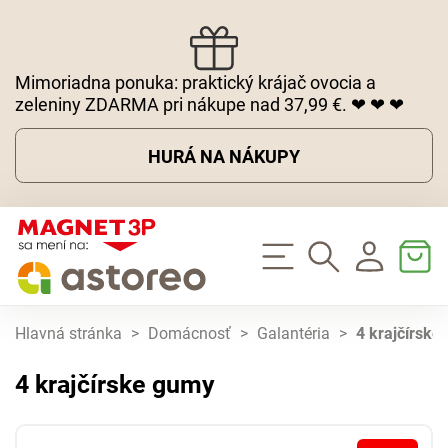
Mimoriadna ponuka: praktický krájač ovocia a
zeleniny ZDARMA pri nákupe nad 37,99 €. ❤ ❤ ❤
HURÁ NA NÁKUPY
Hlavná stránka
>
Domácnosť
>
Galantéria
>
4 krajčírske
4 krajčírske gumy