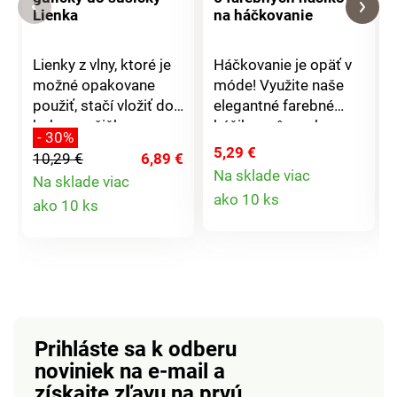
Lienka
na háčkovanie
Lienky z vlny, ktoré je
Háčkovanie je opäť v
možné opakovane
móde! Využite naše
použiť, stačí vložiť do
elegantné farebné
bubna sušičky a
háčiky v rôznych
- 30%
bielizeň rýchlejšie
veľkostiach.6 druhov v
5,29 €
10,29 €
6,89 €
uschne. Vlákna sú
6 farbách. Pre všetky
Na sklade viac
Na sklade viac
opäť príjemne mäkké.
druhy háčkovanie.
Detail
Detail
ako 10 ks
ako 10 ks
Rýchlejšie sušenie.
Stabilné + farebné.
produktu
Menej statickej
Vrátane puzdra.
produktu
elektriny a pokrčenej
Súprava 6 ks.
bielizne. Čistá vlna,
bez chémie.
Prihláste sa k odberu
noviniek na e-mail
a
získajte zľavu na prvú