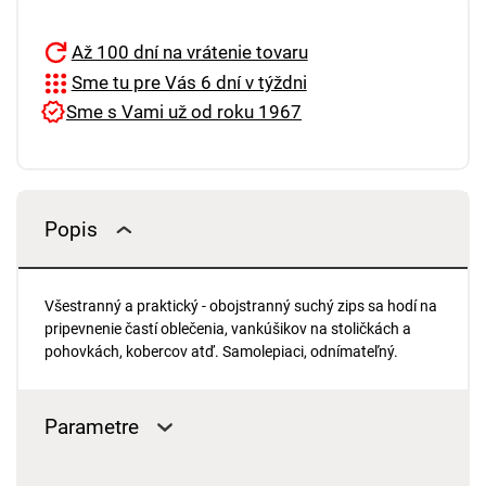
Až 100 dní na vrátenie tovaru
Sme tu pre Vás 6 dní v týždni
Sme s Vami už od roku 1967
Popis
Všestranný a praktický - obojstranný suchý zips sa hodí na
pripevnenie častí oblečenia, vankúšikov na stoličkách a
pohovkách, kobercov atď. Samolepiaci, odnímateľný.
Parametre