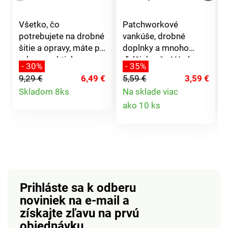
Všetko, čo
Patchworkové
potrebujete na drobné
vankúše, drobné
šitie a opravy, máte po
doplnky a mnoho
ruke v praktickom
ďalšieho, čo Vás len
- 30%
- 35%
puzdre na zips z
napadne. Z tohto čisto
9,29 €
6,49 €
5,59 €
3,59 €
odolnej oxfordskej
bavlneného materiálu
Detail
Skladom 8ks
Na sklade viac
tkaniny. Pohodlne sa
s kvetinovým vzorom
Detail
ako 10 ks
zmestí do každej
vyčaríte veľa krásnych
ni
produktu
tašky, kabelky alebo
vecí.
produktu
aktovky. Či už
potrebujete
rôznofarebné šijacie
nite, nožnice, meter
alebo sortiment ihiel,
Prihláste sa k odberu
budete mať všetko
noviniek na e-mail
a
potrebné.
získajte zľavu na prvú
objednávku.