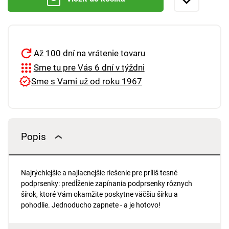
Až 100 dní na vrátenie tovaru
Sme tu pre Vás 6 dní v týždni
Sme s Vami už od roku 1967
Popis
Najrýchlejšie a najlacnejšie riešenie pre príliš tesné
podprsenky: predĺženie zapínania podprsenky rôznych
šírok, ktoré Vám okamžite poskytne väčšiu šírku a
pohodlie. Jednoducho zapnete - a je hotovo!