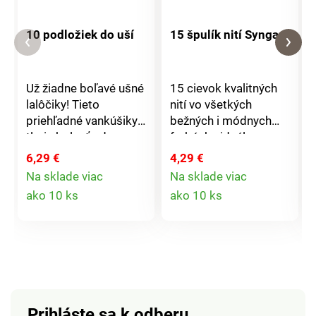
10 podložiek do uší
15 špulík nití Syngarn
Už žiadne boľavé ušné
15 cievok kvalitných
lalôčiky! Tieto
nití vo všetkých
priehľadné vankúšiky
bežných i módnych
tlmia bolesť od
farbách - ideálne na
klipsov - neviditeľne a
šitie všetkých látok a
6,29 €
4,29 €
bez tlaku.
stehov.
Na sklade viac
Na sklade viac
Detail
Detail
ako 10 ks
ako 10 ks
produktu
produktu
Prihláste sa k odberu