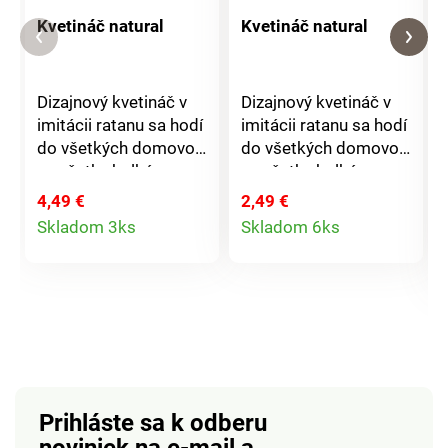
Kvetináč natural
Kvetináč natural
Dizajnový kvetináč v
Dizajnový kvetináč v
imitácii ratanu sa hodí
imitácii ratanu sa hodí
do všetkých domovov,
do všetkých domovov,
na všetky balkóny a
na všetky balkóny a
terasy. Kvety alebo
terasy. Kvety alebo
4,49 €
2,49 €
Detail
Detail
bylinky sa v ňom
bylinky sa v ňom
Skladom 3ks
Skladom 6ks
naozaj skvele
naozaj skvele
produktu
produktu
vynímajú. Rozmery: 24
vynímajú. Rozmery: 14
x 22,2 cm. Vyrobené v
x 12,8 cm. Vyrobené v
Taliansku.
Taliansku.
Prihláste sa k odberu
noviniek na e-mail
a