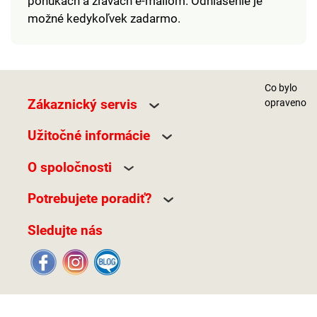
ponukách a zľavách e-mailom. Odhlásenie je
možné kedykoľvek zadarmo.
Co bylo
Zákaznický servis
opraveno
Užitočné informácie
O spoločnosti
Potrebujete poradiť?
Sledujte nás