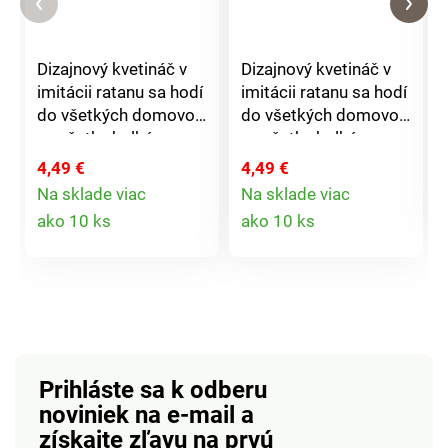
Dizajnový kvetináč v
Dizajnový kvetináč v
imitácii ratanu sa hodí
imitácii ratanu sa hodí
do všetkých domovov,
do všetkých domovov,
na všetky balkóny a
na všetky balkóny a
terasy. Kvety alebo
terasy. Kvety alebo
4,49 €
4,49 €
bylinky sa v ňom
bylinky sa v ňom
Na sklade viac
Na sklade viac
naozaj skvele
naozaj skvele
Detail
Detail
ako 10 ks
ako 10 ks
vynímajú. Rozmery: 24
vynímajú. Rozmery: 24
produktu
produktu
x 22,2 cm. Vyrobené v
x 22,2 cm. Vyrobené v
Taliansku.
Taliansku.
Prihláste sa k odberu
noviniek na e-mail
a
získajte zľavu na prvú