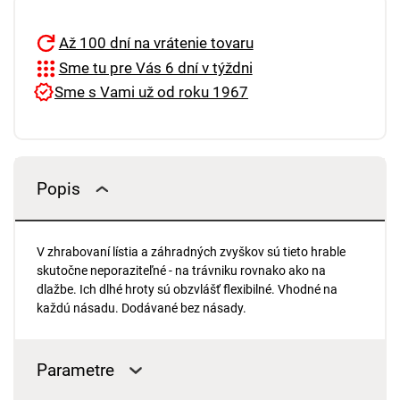
Až 100 dní na vrátenie tovaru
Sme tu pre Vás 6 dní v týždni
Sme s Vami už od roku 1967
Popis
V zhrabovaní lístia a záhradných zvyškov sú tieto hrable
skutočne neporaziteľné - na trávniku rovnako ako na
dlažbe. Ich dlhé hroty sú obzvlášť flexibilné. Vhodné na
každú násadu. Dodávané bez násady.
Parametre