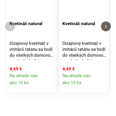
Kvetináč natural
Kvetináč natural
Dizajnový kvetináč v
Dizajnový kvetináč v
imitácii ratanu sa hodí
imitácii ratanu sa hodí
do všetkých domovov,
do všetkých domovov,
na všetky balkóny a
na všetky balkóny a
terasy. Kvety alebo
terasy. Kvety alebo
4,49 €
4,49 €
bylinky sa v ňom
bylinky sa v ňom
Na sklade viac
Na sklade viac
naozaj skvele
naozaj skvele
Detail
Detail
ako 10 ks
ako 10 ks
vynímajú. Rozmery: 24
vynímajú. Rozmery: 24
produktu
produktu
x 22,2 cm. Vyrobené v
x 22,2 cm. Vyrobené v
Taliansku.
Taliansku.