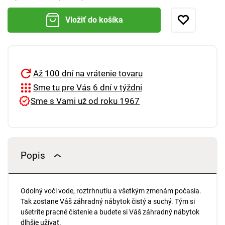
Vložiť do košíka
Až 100 dní na vrátenie tovaru
Sme tu pre Vás 6 dní v týždni
Sme s Vami už od roku 1967
Popis
Odolný voči vode, roztrhnutiu a všetkým zmenám počasia.
Tak zostane Váš záhradný nábytok čistý a suchý. Tým si
ušetríte pracné čistenie a budete si Váš záhradný nábytok
dlhšie užívať.