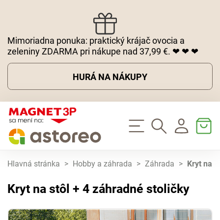
Mimoriadna ponuka: praktický krájač ovocia a
zeleniny ZDARMA pri nákupe nad 37,99 €. ❤ ❤ ❤
HURÁ NA NÁKUPY
Hlavná stránka
>
Hobby a záhrada
>
Záhrada
>
Kryt na s
Kryt na stôl + 4 záhradné stoličky