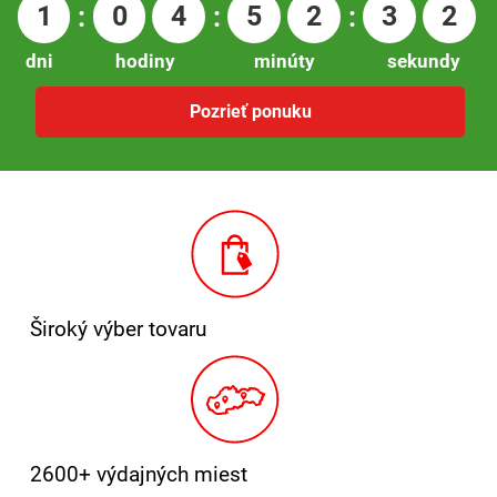
1
0
4
5
2
3
1
:
:
:
dni
hodiny
minúty
sekundy
Pozrieť ponuku
Široký výber tovaru
2600+ výdajných miest