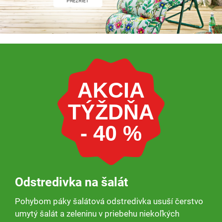
AKCIA
TÝŽDŇA
- 40 %
Odstredivka na šalát
Pohybom páky šalátová odstredivka usuší čerstvo
umytý šalát a zeleninu v priebehu niekoľkých