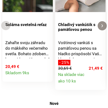
Solárna svetelná reťaz
Chladivý vankúšik s
pamäťovou penou
Zahaľte svoju záhradu
Voštinový vankúš s
do mäkkého večerného
pamäťovou penou sa
svetla. Bohato zdobené
hladko prispôsobí Vašej
kovové lampáše cez deň
hlave, krku a ramenám,
- 25%
uchovávajú energiu a
zmierňuje tlak a
20,49 €
30,69 €
21,49 €
Detail
večer očaria atmosféru.
poskytuje optimálnu
Skladom 9ks
Na sklade viac
K dispozícii s teplým
oporu. Priedušná
Detail
produktu
ako 10 ks
bielym nepretržitým
obliečka na vankúš s
alebo blikajúcim
osviežujúcim chladivým
produkt
svetlom. Solárny pohon.
efektom pre pokojný
10 lampášov s teplo
spánok - aj za teplých
Nové
bielym svetlom. Bohato
letných nocí.