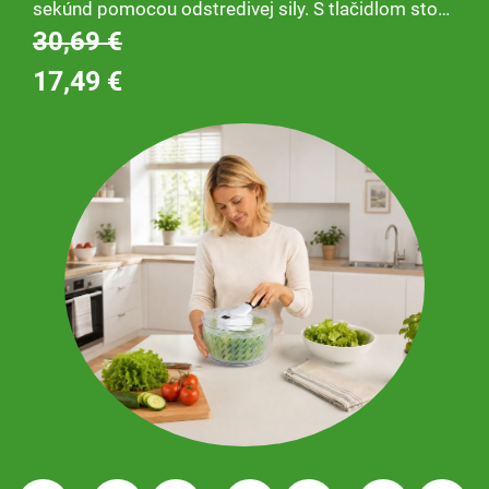
sekúnd pomocou odstredivej sily. S tlačidlom stop
a protišmykovou základňou. Misa je vhodná aj na
30,69 €
servírovanie. Vyschne za niekoľko sekúnd. Bez
17,49 €
námahy. S tlačidlom stop.