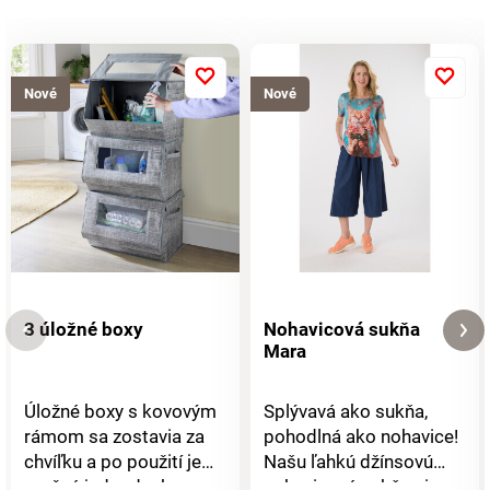
zdobené, kovové
lampáše. Odolné voči
počasiu.
Nové
Nové
3 úložné boxy
Nohavicová sukňa
Mara
Úložné boxy s kovovým
Splývavá ako sukňa,
rámom sa zostavia za
pohodlná ako nohavice!
chvíľku a po použití je
Našu ľahkú džínsovú
možné jednoducho
nohavicovú sukňu si