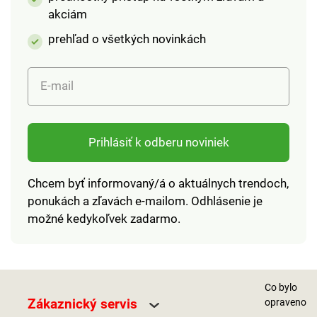
akciám
prehľad o všetkých novinkách
E-mail
Prihlásiť k odberu noviniek
Chcem byť informovaný/á o aktuálnych trendoch,
ponukách a zľavách e-mailom. Odhlásenie je
možné kedykoľvek zadarmo.
Co bylo
Zákaznický servis
opraveno