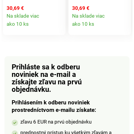
zložiť. Priehľadné
zamilujete. Vďaka
30,69 €
30,69 €
okienka pre väčší
elastickému pásu a
Na sklade viac
Na sklade viac
prehľad a magnetické
bočným vreckám ju
Detail
Detail
ako 10 ks
ako 10 ks
veká pre dobrý prístup.
možno kombinovať
produktu
produkt
Nosnosť až 10 kg.
nespočetnými
Stohovateľné a
spôsobmi s tričkom,
skladacie. Zostavíte za
košeľou alebo blúzkou.
pár sekúnd. Clarsen.
Požadovanú veľkosť
uveďte prosím v
Prihláste sa k odberu
objednávke. Možno prať
noviniek na e-mail
a
pri 30 °C. Jednoduchá
získajte zľavu na prvú
údržba. Letné + ľahká. S
objednávku.
veľkým množstvom
bavlny. Rozmerovo
Prihlásením k odberu noviniek
stála.
prostredníctvom e-mailu získate:
zľavu 6 EUR na prvú objednávku
prednostný prístup ku všetkým zľavám a