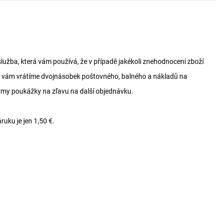
služba, která vám používá, že v případě jakékoli znehodnocení zboží
vám vrátíme dvojnásobek poštovného, ​​balného a nákladů na
rmy poukážky na zľavu na další objednávku.
ruku je jen 1,50 €.