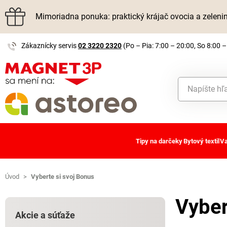
Mimoriadna ponuka: praktický krájač ovocia a zelen
Zákaznícky servis
02 3220 2320
(Po – Pia: 7:00 – 20:00, So 8:00 –
Tipy na darčeky
Bytový textil
Va
Úvod
>
Vyberte si svoj Bonus
Vyber
Akcie a súťaže