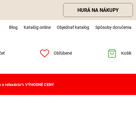
HURÁ NA NÁKUPY
Blog
Katalóg online
Objednať katalóg
Spôsoby doručenia
čet
Obľúbené
Košík
 a relaxácia
% VÝHODNÉ CENY