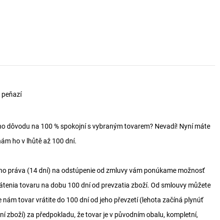
 peňazí
ého dôvodu na 100 % spokojní s vybraným tovarem? Nevadí! Nyní máte
nám ho v lhůtě až 100 dní.
o práva (14 dní) na odstúpenie od zmluvy vám ponúkame možnosť
rátenia tovaru na dobu 100 dní od prevzatia zboží. Od smlouvy můžete
e nám tovar vrátite do 100 dní od jeho převzetí (lehota začíná plynúť
í zboží) za předpokladu, že tovar je v původním obalu, kompletní,