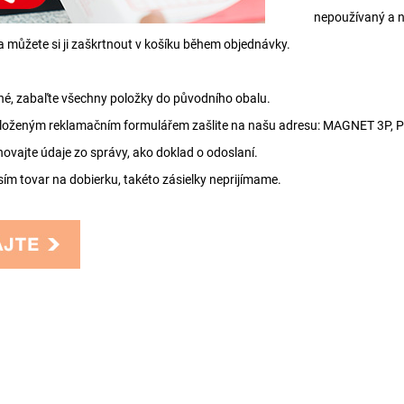
nepoužívaný a n
€ a můžete si ji zaškrtnout v košíku během objednávky.
né, zabaľte všechny položky do původního obalu.
riloženým reklamačním formulářem zašlite na našu adresu: MAGNET 3P, P
chovajte údaje zo správy, ako doklad o odoslaní.
sím tovar na dobierku, takéto zásielky neprijímame.