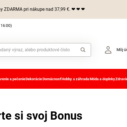
iny ZDARMA pri nákupe nad 37,99 €. ❤ ❤ ❤
 16:00)
Môj ú
renie a pečenie
Dekorácie
Domácnosť
Hobby a záhrada
Móda a doplnky
Zdravie
te si svoj Bonus