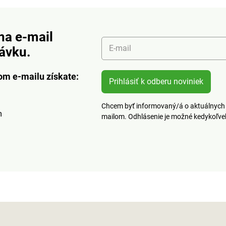
na e-mail
E-mail
návku.
om e-mailu získate:
Prihlásiť k odberu noviniek
Chcem byť informovaný/á o aktuálnych 
m
mailom. Odhlásenie je možné kedykoľv