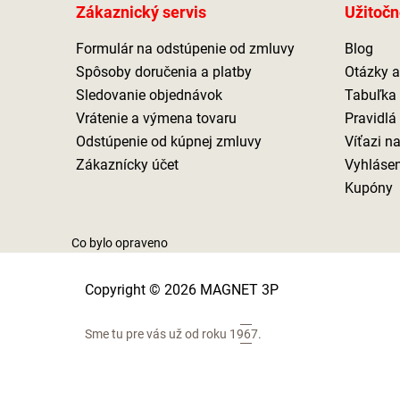
Zákaznický servis
Užitočn
Formulár na odstúpenie od zmluvy
Blog
Spôsoby doručenia a platby
Otázky 
Sledovanie objednávok
Tabuľka 
Vrátenie a výmena tovaru
Pravidlá
Odstúpenie od kúpnej zmluvy
Víťazi n
Zákaznícky účet
Vyhlásen
Kupóny
Co bylo opraveno
Copyright © 2026 MAGNET 3P
Sme tu pre vás už od roku
1967.