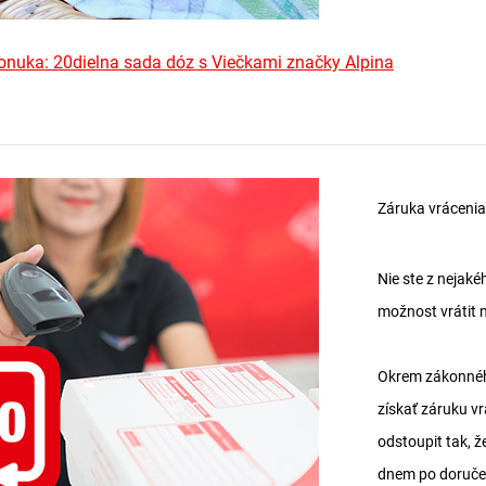
nuka: 20dielna sada dóz s Viečkami značky Alpina
Záruka vrácenia
Nie ste z nejak
možnost vrátit 
Okrem zákonnéh
získať záruku v
odstoupit tak, ž
dnem po doručen