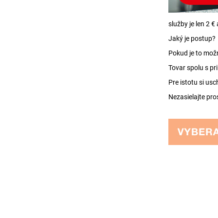
služby je len 2 
Jaký je postup?
Pokud je to mož
Tovar spolu s p
Pre istotu si us
Nezasielajte pro