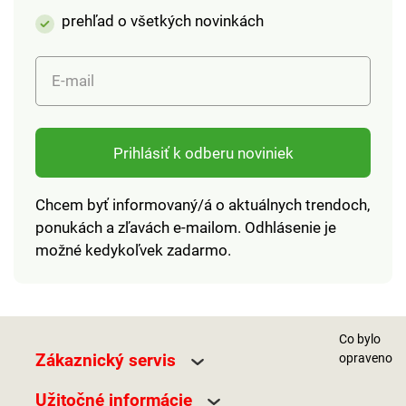
prehľad o všetkých novinkách
E-mail
Prihlásiť k odberu noviniek
Chcem byť informovaný/á o aktuálnych trendoch,
ponukách a zľavách e-mailom. Odhlásenie je
možné kedykoľvek zadarmo.
Co bylo
Zákaznický servis
opraveno
Užitočné informácie