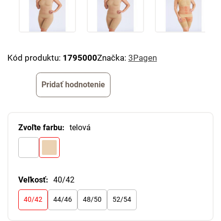
Kód produktu:
1795000
Značka:
3Pagen
Pridať hodnotenie
Zvoľte farbu:
telová
Veľkosť:
40/42
40/42
44/46
48/50
52/54