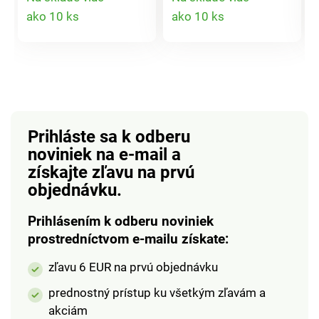
Elegantný strih, s
vysokému strihu. 3
Detail
Detail
ako 10 ks
ako 10 ks
mäkkými lemami -
farby: bordová, čierna,
produktu
produktu
priliehavé a
béžová.
mimoriadne pohodlné.
Prihláste sa k odberu
noviniek na e-mail
a
získajte zľavu na prvú
objednávku.
Prihlásením k odberu noviniek
prostredníctvom e-mailu získate:
zľavu 6 EUR na prvú objednávku
prednostný prístup ku všetkým zľavám a
akciám