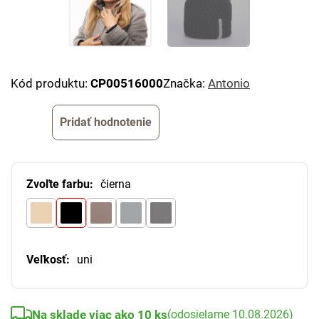
Kód produktu:
CP00516000
Značka:
Antonio
Pridať hodnotenie
Zvoľte farbu:
čierna
Veľkosť:
uni
Na sklade viac ako 10 ks
(odosielame 10.08.2026)