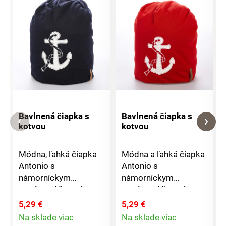
Bavlnená čiapka s
Bavlnená čiapka s
kotvou
kotvou
Módna, ľahká čiapka
Módna a ľahká čiapka
Antonio s
Antonio s
námorníckym
námorníckym
motívom.Vkusná a
motívom.Vkusná a
štýlová, vhodná pre
štýlová, vhodná pre
5,29 €
5,29 €
všetky ročné
všetky ročné
Na sklade viac
Na sklade viac
obdobia.Materiál:
obdobia.Materiál:
Detail
Detail