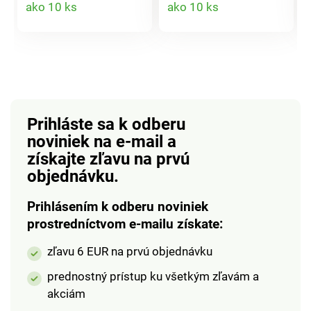
ako 10 ks
ako 10 ks
100% bavlna Rozmer:
100% bavlna Rozmer:
produktu
produktu
unisex (dámska i
unisex (dámska i
pánska)
pánska)
Prihláste sa k odberu
noviniek na e-mail
a
získajte zľavu na prvú
objednávku.
Prihlásením k odberu noviniek
prostredníctvom e-mailu získate:
zľavu 6 EUR na prvú objednávku
prednostný prístup ku všetkým zľavám a
akciám