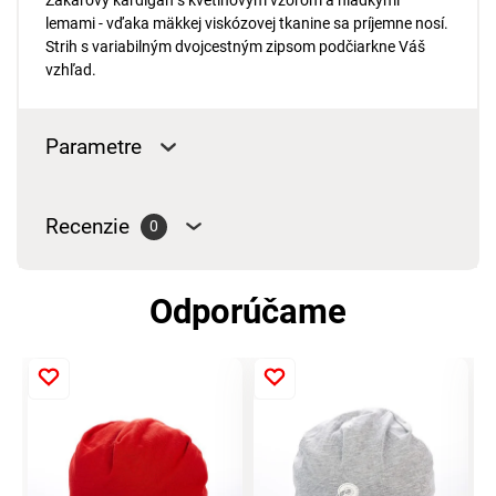
Žakárový kardigán s kvetinovým vzorom a hladkými
lemami - vďaka mäkkej viskózovej tkanine sa príjemne nosí.
Strih s variabilným dvojcestným zipsom podčiarkne Váš
vzhľad.
Parametre
Recenzie
0
Odporúčame