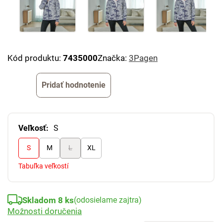
Kód produktu:
7435000
Značka:
3Pagen
Pridať hodnotenie
Veľkosť:
S
S
M
L
XL
Tabuľka veľkostí
Skladom 8 ks
(odosielame zajtra)
Možnosti doručenia