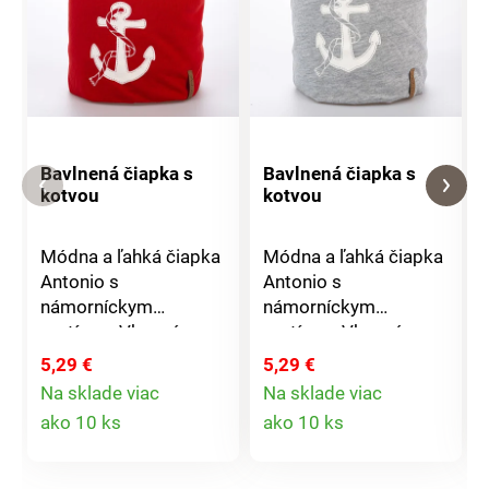
Bavlnená čiapka s
Bavlnená čiapka s
kotvou
kotvou
Módna a ľahká čiapka
Módna a ľahká čiapka
Antonio s
Antonio s
námorníckym
námorníckym
motívom.Vkusná a
motívom.Vkusná a
štýlová, vhodná pre
štýlová, vhodná pre
5,29 €
5,29 €
všetky ročné
všetky ročné
Na sklade viac
Na sklade viac
obdobia.Materiál:
obdobia.Materiál:
Detail
Detail
ako 10 ks
ako 10 ks
100% bavlna Rozmer:
100% bavlna Rozmer:
produktu
produktu
unisex (dámska i
unisex (dámska i
pánska)
pánska)