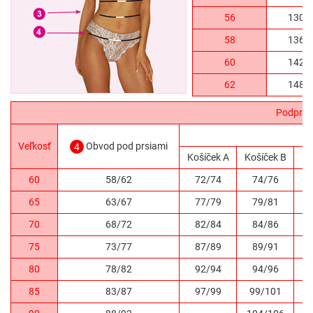
56
130/
58
136/
60
142/
62
148/
Podprse
Veľkosť
Obvod pod prsiami
4
Košíček A
Košíček B
Ko
60
58/62
72/74
74/76
65
63/67
77/79
79/81
70
68/72
82/84
84/86
75
73/77
87/89
89/91
80
78/82
92/94
94/96
85
83/87
97/99
99/101
1