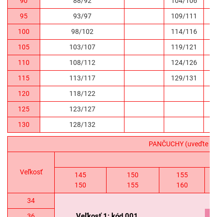
90
88/92
104/106
1
95
93/97
109/111
1
100
98/102
114/116
1
105
103/107
119/121
1
110
108/112
124/126
1
115
113/117
129/131
1
120
118/122
1
125
123/127
1
130
128/132
PANČUCHY (uveďte refe
Veľkosť
145
150
155
150
155
160
34
Veľkosť 1: kód 001
36