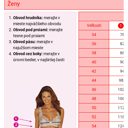
Ženy
Obvod hrudníka:
merajte v
mieste najväčšieho obvodu
Veľkosti
v
1
Obvod pod prsiami:
merajte
34
78/
tesne pod prsiami
Obvod pásu:
merajte v
36
82/
najužšom mieste
38
86/
Obvod cez boky:
merajte v
úrovni bedier, v najširšej časti
40
90/
42
94/
44
98/1
46
102/
48
106/
50
112/
52
118/
54
124/