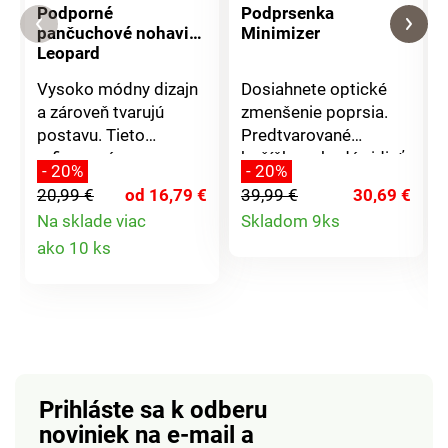
Podporné
Podprsenka
pančuchové nohavice
Minimizer
Leopard
Vysoko módny dizajn
Dosiahnete optické
a zároveň tvarujú
zmenšenie poprsia.
postavu. Tieto
Predtvarované
rafinované
košíčky nebudú vidieť
- 20%
- 20%
pančucháče s
ani pod priliehavým
20,99 €
od 16,79 €
39,99 €
30,69 €
leopardím vzorom
oblečením. Široké
Detail
Na sklade viac
Skladom 9ks
formujú nohy, ploché
ramienka vystužené
Detail
ako 10 ks
bruško a pevný
bavlnou. Vysoký
produktu
zadoček.
obsah elastanu a
produktu
sotva znateľný
podporný pás pod
poprsím poskytne
Prihláste sa k odberu
noviniek na e-mail
a