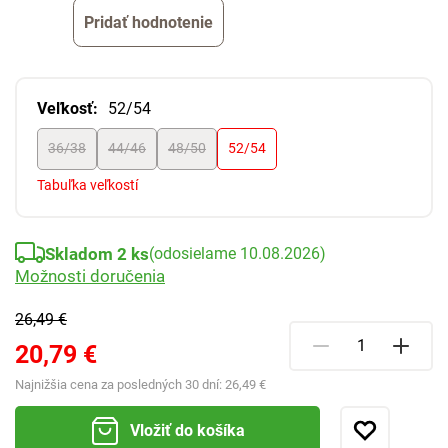
Pridať hodnotenie
Veľkosť:
52/54
36/38
44/46
48/50
52/54
Tabuľka veľkostí
Skladom 2 ks
(odosielame 10.08.2026)
Možnosti doručenia
26,49 €
20,79 €
Najnižšia cena za posledných 30 dní:
26,49 €
Vložiť do košíka