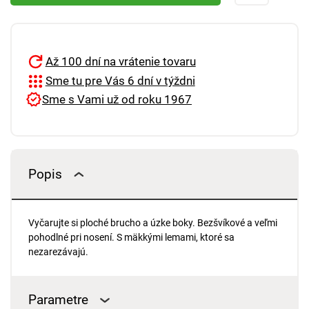
Až 100 dní na vrátenie tovaru
Sme tu pre Vás 6 dní v týždni
Sme s Vami už od roku 1967
Popis
Vyčarujte si ploché brucho a úzke boky. Bezšvíkové a veľmi
pohodlné pri nosení. S mäkkými lemami, ktoré sa
nezarezávajú.
Parametre