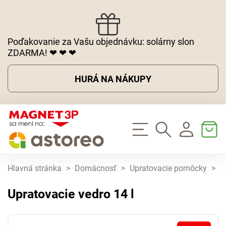
Poďakovanie za Vašu objednávku: solárny slon
ZDARMA! ❤ ❤ ❤
HURÁ NA NÁKUPY
Hlavná stránka
>
Domácnosť
>
Upratovacie pomôcky
>
U
Upratovacie vedro 14 l