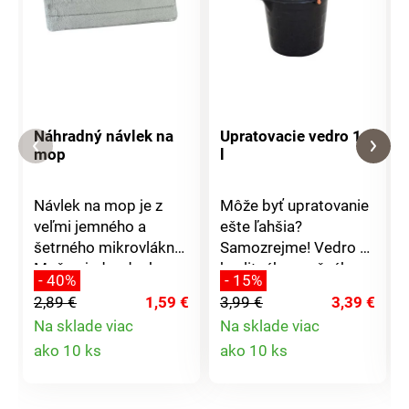
Náhradný návlek na
Upratovacie vedro 14
mop
l
Návlek na mop je z
Môže byť upratovanie
veľmi jemného a
ešte ľahšia?
šetrného mikrovlákna.
Samozrejme! Vedro z
Možno jednoducho
kvalitného pružného
- 40%
- 15%
navliecť, zložiť a
plastu s výlevkou
2,89 €
1,59 €
3,99 €
3,39 €
vyprať. Pripevňuje sa k
uľahčí váš
Na sklade viac
Na sklade viac
mopu pomocou
upratovanie. Pre ešte
Detail
Detail
ako 10 ks
ako 10 ks
suchého zipsu. Ku
lepšiu manipuláciu je v
všetkým typom
spodnej časti úchytka,
produktu
produktu
podláh je jemný a
ktorú oceníte najmä