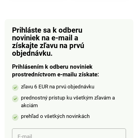
veľmi šetrný. Materiál:
pri vylievaní obsahu. Z
mikrovlákno.
odolného a pružného
Rozmery: 32 x 12 x 10
plastu. Rozmery: 360
cm.
x 350 x 280 mm.
Prihláste sa k odberu
noviniek na e-mail
a
získajte zľavu na prvú
objednávku.
Prihlásením k odberu noviniek
prostredníctvom e-mailu získate:
zľavu 6 EUR na prvú objednávku
prednostný prístup ku všetkým zľavám a
akciám
prehľad o všetkých novinkách
E-mail