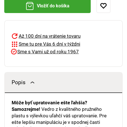
Vložiť do košíka
Až 100 dní na vrátenie tovaru
Sme tu pre Vás 6 dní v týždni
Sme s Vami už od roku 1967
Popis
Môže byť upratovanie ešte ľahšia?
Samozrejme!
Vedro z kvalitného pružného
plastu s výlevkou uľahčí váš upratovanie. Pre
ešte lepšiu manipuláciu je v spodnej časti