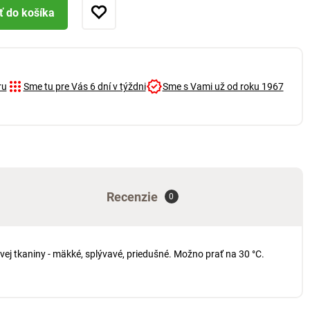
ť do košíka
ru
Sme tu pre Vás 6 dní v týždni
Sme s Vami už od roku 1967
Recenzie
0
ej tkaniny - mäkké, splývavé, priedušné. Možno prať na 30 °C.