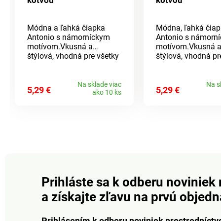
kotvou
kotvou
Módna a ľahká čiapka
Módna, ľahká čia
Antonio s námorníckym
Antonio s námorn
motívom.Vkusná a
motívom.Vkusná 
štýlová, vhodná pre všetky
štýlová, vhodná pr
ročné obdobia.Materiál:
ročné obdobia.Mate
100% bavlna Rozmer:
100% bavlna Rozm
unisex (dámska i pánska)
unisex (dámska i 
Na sklade viac
Na s
5,29 €
5,29 €
ako 10 ks
Prihláste sa k odberu noviniek 
a získajte zľavu na prvú objed
Prihlásením k odberu noviniek prostredníctv