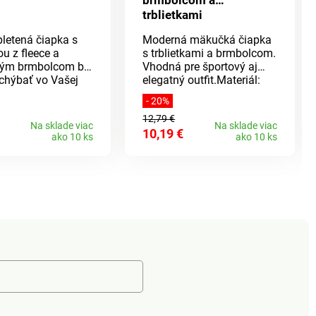
brmbolcom a
trblietkami
letená čiapka s
Moderná mäkučká čiapka
u z fleece a
s trblietkami a brmbolcom.
lým brmbolcom by
Vhodná pre športový aj
chýbať vo Vašej
elegatný outfit.Materiál:
výbave. Nedovoľte
100% akryl.
- 20%
y Vás prekvapila a
12,79 €
e už dnes! Slušať
Na sklade viac
Na sklade viac
10,19 €
etkým vekovým
ako 10 ks
ako 10 ks
loženie:
yl, podšívka z