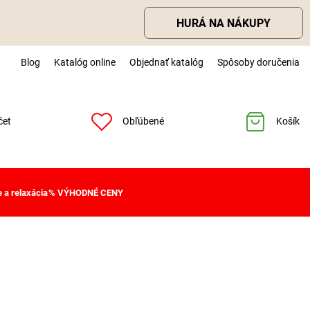
HURÁ NA NÁKUPY
Blog
Katalóg online
Objednať katalóg
Spôsoby doručenia
čet
Obľúbené
Košík
 a relaxácia
% VÝHODNÉ CENY