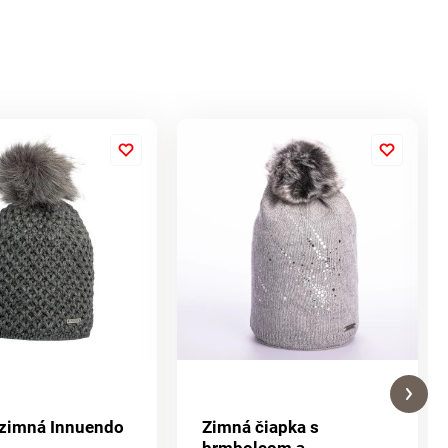
 zimná Innuendo
Zimná čiapka s