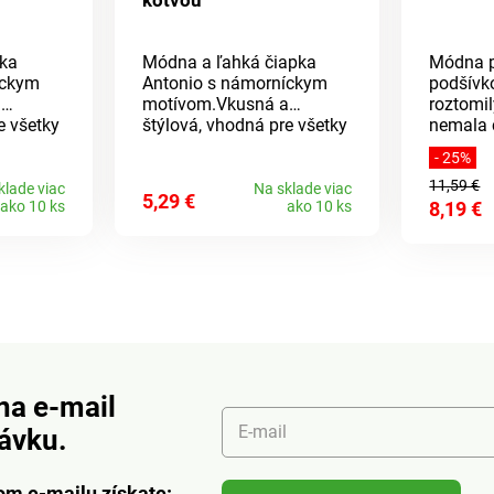
kotvou
pka
Módna a ľahká čiapka
Módna p
íckym
Antonio s námorníckym
podšívko
a
motívom.Vkusná a
roztomi
e všetky
štýlová, vhodná pre všetky
nemala 
riál:
ročné obdobia.Materiál:
zimnej 
- 25%
er:
100% bavlna Rozmer:
zime, ab
11,59 €
pánska)
unisex (dámska i pánska)
vyberajt
klade viac
Na sklade viac
5,29 €
ako 10 ks
ako 10 ks
8,19 €
bude vš
kategóriám. Z
100% akr
fleece.
na e-mail
E-mail
návku.
om e-mailu získate: