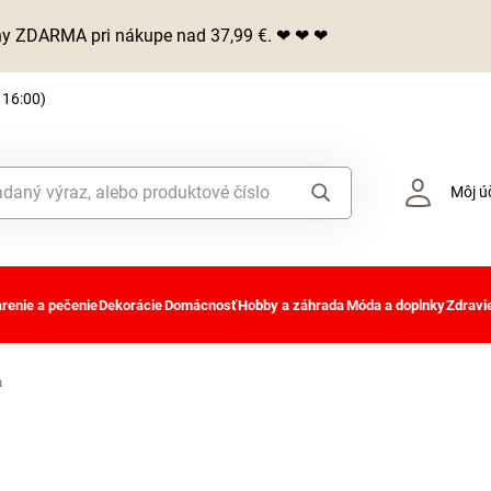
iny ZDARMA pri nákupe nad 37,99 €. ❤ ❤ ❤
 16:00)
Môj ú
renie a pečenie
Dekorácie
Domácnosť
Hobby a záhrada
Móda a doplnky
Zdravie
a