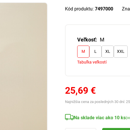
Kód produktu:
7497000
Zna
Veľkosť:
M
M
L
XL
XXL
Tabuľka veľkostí
25,69 €
Najnižšia cena za posledných 30 dní:
25
Na sklade viac ako 10 ks
(o