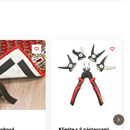
myková
Kliešte s 5 nástavcami