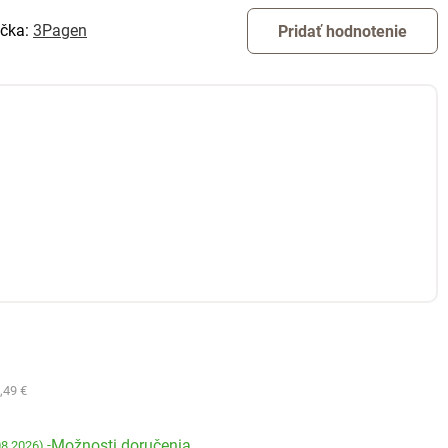
čka:
3Pagen
Pridať hodnotenie
,49 €
Možnosti doručenia
-
08.2026)