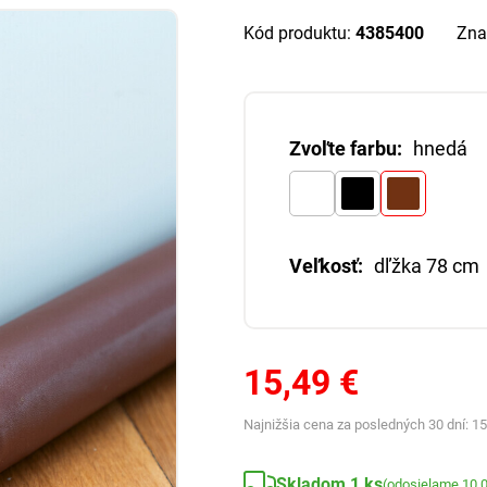
Kód produktu:
4385400
Zna
Zvoľte farbu:
hnedá
Veľkosť:
dľžka 78 cm
15,49 €
Najnižšia cena za posledných 30 dní:
15
Skladom 1 ks
(odosielame 10.