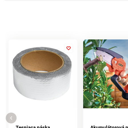
Tesniaca páska
Akumulátorová p