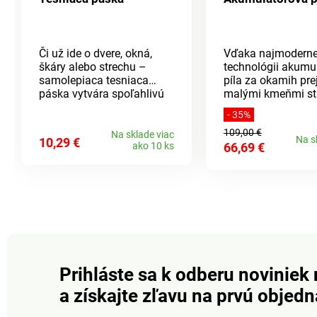
Či už ide o dvere, okná,
Vďaka najmoderne
škáry alebo strechu –
technológii akumu
samolepiaca tesniaca
píla za okamih pre
páska vytvára spoľahlivú
malými kmeňmi st
gumovú bariéru proti vode,
odreže konáre a vy
- 35%
prievanu a vlhkosti. Silná,
kríky. Vďaka reznej 
109,00 €
bezchybná priľnavosť až 5
priemerom 100 m
Na sklade viac
Na s
10,29 €
ako 10 ks
66,69 €
rokov na väčšine
šírkou rezu 85 mm
povrchov. Ľahko sa reže.
možno používať
univerzálne - váži 
kg a je možné ju o
jednou rukou. Och
kryt rúk a blokova
zaisťujú bezpečno
nabíjania: 3-5 hod
prevádzky: až 25 m
Vrátane 2 dobíjací
Prihláste sa k odberu noviniek 
akumulátorov 20 V
a získajte zľavu na prvú objed
mAh, nabíjačky, ú
kufríka, olejničky, 