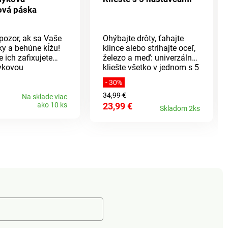
ová páska
 pozor, ak sa Vaše
Ohýbajte drôty, ťahajte
ky a behúne kĺžu!
klince alebo strihajte oceľ,
e ich zafixujete
železo a meď: univerzálne
ykovou
kliešte všetko v jednom s 5
vou páskou.
rôznymi nadstavcami
- 30%
estratíte pevnú
šetria miesto a hmotnosť v
34,99 €
d nohami.
kufríku s náradím.
Na sklade viac
ako 10 ks
23,99 €
Vykonajú nespočetné
Skladom 2ks
množstvo úloh v
domácnosti, dielni a na
záhrade. Ergonomická
rukoväť. Vyrobené z
odolnej chrómvanádiovej
ocele.