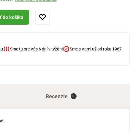
ť do košíka
ru
Sme tu pre Vás 6 dní v týždni
Sme s Vami už od roku 1967
Recenzie
0
né.