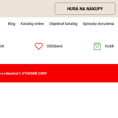
HURÁ NA NÁKUPY
Blog
Katalóg online
Objednať katalóg
Spôsoby doručenia
čet
Obľúbené
Košík
 a relaxácia
% VÝHODNÉ CENY