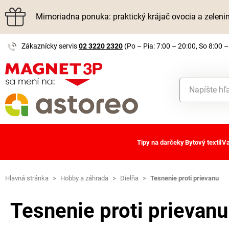
Mimoriadna ponuka: praktický krájač ovocia a zelen
Zákaznícky servis
02 3220 2320
(Po – Pia: 7:00 – 20:00, So 8:00 –
Tipy na darčeky
Bytový textil
Va
Hlavná stránka
>
Hobby a záhrada
>
Dielňa
>
Tesnenie proti prievanu
Tesnenie proti prievanu