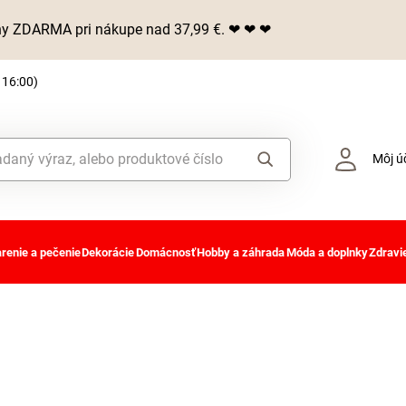
iny ZDARMA pri nákupe nad 37,99 €. ❤ ❤ ❤
 16:00)
Môj ú
renie a pečenie
Dekorácie
Domácnosť
Hobby a záhrada
Móda a doplnky
Zdravie