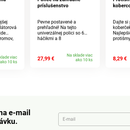
príslušenstvo
koberc
jšej
Pevne postavené a
Dajte si
látorová
prehľadné! Na tejto
koberče
jde
univerzálnej polici so 6
Najlepši
romov,
háčikmi a 8
protišm
tvaruje
nastaviteľnými držiakmi
koberco
lište s
budete mať svoje
Potom n
m a
záhradné náradie vždy na
pôdu po
Na sklade viac
klade viac
27,99 €
8,29 €
ako 10 ks
 ju
dosah. Vrátane
ako 10 ks
upevňovacieho materiálu.
iba 1,17
Dodávané bez obsahu.
vládať
ranný
cí spínač
sť. Doba
ín. Doba
in.
ch
na e-mail
, 1500
E-mail
návku.
ložného
kľúča a