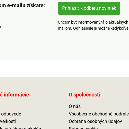
om e-mailu získate:
Prihlásiť k odberu noviniek
Chcem byť informovaný/á o aktuálnych 
m
mailom. Odhlásenie je možné kedykoľv
é informácie
O spoločnosti
O nás
a odpovede
Všeobecné obchodné podmie
veľkostí
Ochrana osobných údajov
 k súťažiam a akciám
Súbory cookie