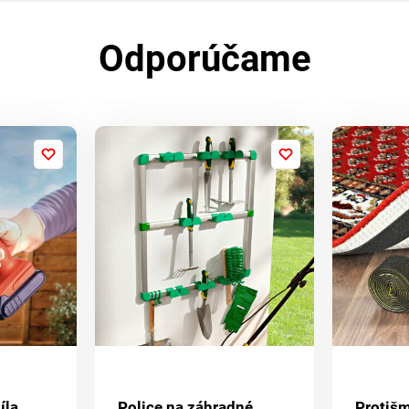
Odporúčame
íla
Police na záhradné
Protiš