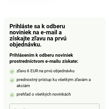
výhodou je aj ľahká
výhodou je aj ľahká
údržba. Klinový
údržba. Klinový
podpätok má výšku
podpätok má výšku
cca 4 cm.Materiál:
cca 4 cm.Materiál:
Prihláste sa k odberu
EVA
EVA
noviniek na e-mail
a
(Etylénvinylacetát),
(Etylénvinylacetát),
získajte zľavu na prvú
jedná sa o elastický
jedná sa o elastický
materiál, ktorý sa
materiál, ktorý sa
objednávku.
podobá gume, napriek
podobá gume, napriek
tomu je extrémne
tomu je extrémne
Prihlásením k odberu noviniek
trvanlivý.Veľkosť: 36 -
trvanlivýVeľkosť: 36 -
prostredníctvom e-mailu získate:
41 (doporučujeme
41 (doporučujeme
zľavu 6 EUR na prvú objednávku
kupovať o číslo
kupovať o číslo
väčšie).
väčšie)
prednostný prístup ku všetkým zľavám a
akciám
prehľad o všetkých novinkách