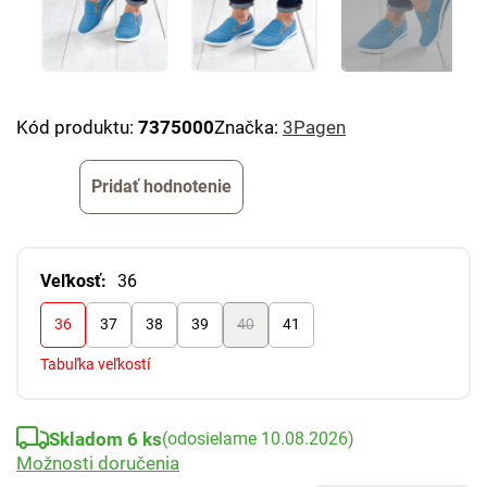
Kód produktu:
7375000
Značka:
3Pagen
Pridať hodnotenie
Veľkosť:
36
36
37
38
39
40
41
Tabuľka veľkostí
Skladom 6 ks
(odosielame 10.08.2026)
Možnosti doručenia