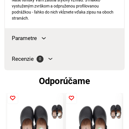
Naše tenisky Vám zaistia štýlový vzhľad. S mäkko
vystuženým zvrškom a odpruženou profilovanou
podrážkou - ​​ľahko do nich vkĺznete vďaka zipsu na oboch
stranách.
Parametre
Recenzie
0
Odporúčame