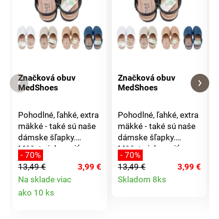
Značková obuv
Značková obuv
MedShoes
MedShoes
Pohodlné, ľahké, extra
Pohodlné, ľahké, extra
mäkké - také sú naše
mäkké - také sú naše
dámske šľapky.
dámske šľapky.
Môžete ich nosiť
Môžete ich nosiť
- 70%
- 70%
doma alebo do nich
doma alebo do nich
13,49 €
3,99 €
13,49 €
3,99 €
jednoducho vkĺznete a
jednoducho vkĺznete a
Detail
Na sklade viac
Skladom 8ks
vyjdete na záhradu.
vyjdete na záhradu.
Detail
ako 10 ks
Majú skvelé
Majú skvelé
produktu
odvetrávanie a ľahko
odvetrávanie a ľahko
produktu
sa obúvajú, ďalšou
sa obúvajú, ďalšou