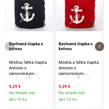
Bavlnená čiapka s
Bavlnená čiapka s
kotvou
kotvou
Módna, ľahká čiapka
Módna a ľahká čiapka
Antonio s
Antonio s
námorníckym
námorníckym
motívom.Vkusná a
motívom.Vkusná a
štýlová, vhodná pre
štýlová, vhodná pre
5,29 €
5,29 €
všetky ročné
všetky ročné
Na sklade viac
Na sklade viac
obdobia.Materiál:
obdobia.Materiál:
Detail
Detail
ako 10 ks
ako 10 ks
100% bavlna Rozmer:
100% bavlna Rozmer:
produktu
produktu
unisex (dámska i
unisex (dámska i