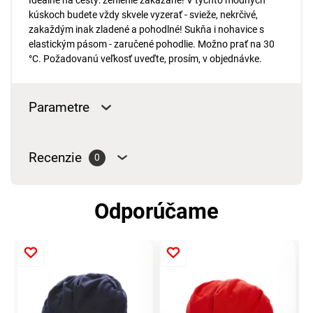
Ideálne na cesty: žehlenie zakázané! V týchto módnych
kúskoch budete vždy skvele vyzerať - svieže, nekrčivé,
zakaždým inak zladené a pohodlné! Sukňa i nohavice s
elastickým pásom - zaručené pohodlie. Možno prať na 30
°C. Požadovanú veľkosť uveďte, prosím, v objednávke.
Parametre
Recenzie
0
Odporúčame