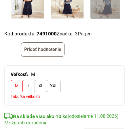
Kód produktu:
7491000
Značka:
3Pagen
Pridať hodnotenie
Veľkosť:
M
M
L
XL
XXL
Tabuľka veľkostí
Na sklade viac ako 10 ks
(odosielame 11.08.2026)
Možnosti doručenia