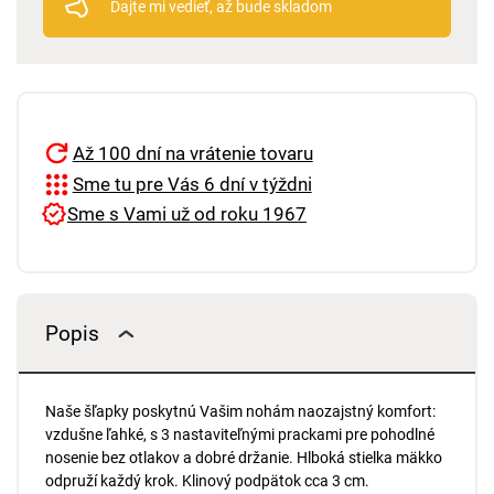
Dajte mi vedieť, až bude skladom
Až 100 dní na vrátenie tovaru
Sme tu pre Vás 6 dní v týždni
Sme s Vami už od roku 1967
Popis
Naše šľapky poskytnú Vašim nohám naozajstný komfort:
vzdušne ľahké, s 3 nastaviteľnými prackami pre pohodlné
nosenie bez otlakov a dobré držanie. Hlboká stielka mäkko
odpruží každý krok. Klinový podpätok cca 3 cm.