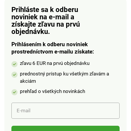
cca 4 cm.Materiál:
cca 4 cm.Materiál:
Prihláste sa k odberu
EVA
EVA
noviniek na e-mail
a
(Etylénvinylacetát),
(Etylénvinylacetát),
získajte zľavu na prvú
jedná sa o elastický
jedná sa o elastický
materiál, ktorý sa
materiál, ktorý sa
objednávku.
podobá gume, napriek
podobá gume, napriek
tomu je extrémne
tomu je extrémne
Prihlásením k odberu noviniek
trvanlivý.Veľkosť: 36 -
trvanlivýVeľkosť: 36 -
prostredníctvom e-mailu získate:
41 (doporučujeme
41 (doporučujeme
zľavu 6 EUR na prvú objednávku
kupovať o číslo
kupovať o číslo
väčšie).
väčšie)
prednostný prístup ku všetkým zľavám a
akciám
prehľad o všetkých novinkách
E-mail