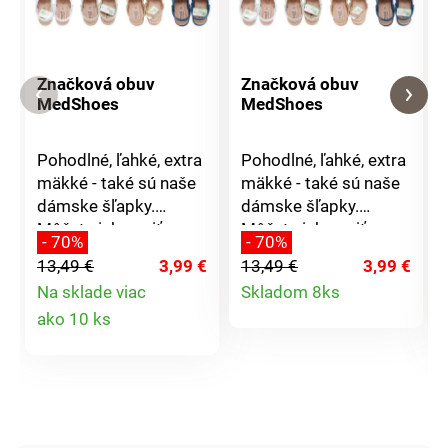
Značková obuv
Značková obuv
MedShoes
MedShoes
Pohodlné, ľahké, extra
Pohodlné, ľahké, extra
mäkké - také sú naše
mäkké - také sú naše
dámske šľapky.
dámske šľapky.
Môžete ich nosiť
Môžete ich nosiť
- 70%
- 70%
doma alebo do nich
doma alebo do nich
13,49 €
3,99 €
13,49 €
3,99 €
jednoducho vkĺznete a
jednoducho vkĺznete a
Detail
Na sklade viac
Skladom 8ks
vyjdete na záhradu.
vyjdete na záhradu.
Detail
ako 10 ks
Majú skvelé
Majú skvelé
produktu
odvetrávanie a ľahko
odvetrávanie a ľahko
produktu
sa obúvajú, ďalšou
sa obúvajú, ďalšou
výhodou je aj ľahká
výhodou je aj ľahká
údržba. Klinový
údržba. Klinový
podpätok má výšku
podpätok má výšku