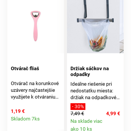
Otvárač fliaš
Držiak sáčkov na
odpadky
Otvárač na korunkové
Ideálne riešenie pri
uzávery najčastejšie
nedostatku miesta:
využijete k otváraniu
držiak na odpadkové
pivných fliaš. Jeho
vrecia. Poveste ho na
- 30%
tvar vám padne do
dvere pod drezom,
1,19 €
7,49 €
4,99 €
Detail
ruky a zátku otvorte
vrece upnite a je
Skladom 7ks
Na sklade viac
jedným, jednoduchým
hotovo! Nastaviteľná
Detail
produktu
ako 10 ks
pohybom. Materiál:
šírka.