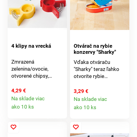
4 klipy na vrecká
Otvárač na rybie
konzervy "Sharky"
Zmrazená
Vďaka otváraču
zelenina/ovocie,
"Sharky" teraz ľahko
otvorené chipsy,
otvoríte rybie
sušienky alebo iné
konzervy a plechovky
pochúťky, s týmito
s krúžkovým
4,29 €
3,29 €
praktickými klipsami
uzáverom - bez
Na sklade viac
Na sklade viac
Detail
na vrecká zostane
Detail
najmenšej námahy a
ako 10 ks
ako 10 ks
všetko dlhšie čerstvé
nebezpečenstva
produktu
produktu
a chrumkavé.
poranenia.