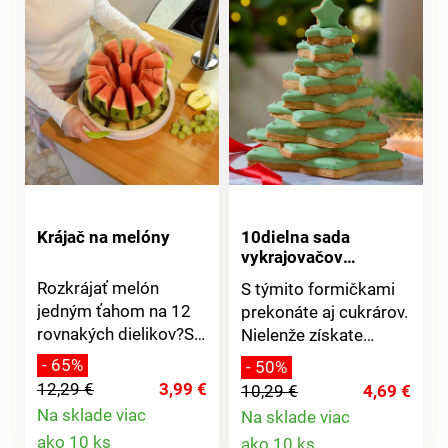
Krájač na melóny
10dielna sada
vykrajovačov
Vianočný stromček
Rozkrájať melón
S týmito formičkami
jedným ťahom na 12
prekonáte aj cukrárov.
rovnakých dielikov?S
Nielenže získate
krájačom na melóny
hviezdičky v 10
- 65%
- 50%
budete ako kuchár
veľkostiach, ale aj celý
12,29 €
3,99 €
10,29 €
4,69 €
profesionál. Krájač má
vianočný stromček.
Na sklade viac
Na sklade viac
úchytky z odolného a
Jednoduché čistenie.
Detail
Detail
ako 10 ks
ako 10 ks