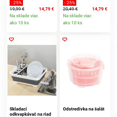
všetko oveľa lepšie.
akumulátorovým
- 25%
- 25%
Drevený podnos so 4
krájacím nožom
19,99 €
14,79 €
20,49 €
14,79 €
farebnými kovovými
budete mať istotu, že
Na sklade viac
Na sklade viac
napichovátkami je
sa Vám bude dobre
Detail
Detail
ako 10 ks
ako 10 ks
súčasťou balenia.
krájať. Ľahko sa
používa vďaka
produktu
produktu
ergonomickej rukoväti
a bezpečnostnému
spínaču na uvoľnenie
čepele.
Skladací
Odstredivka na šalát
odkvapkávač na riad