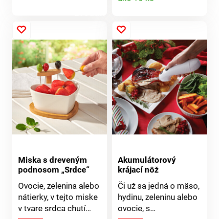
zdravotne
nezávadného plastu a
produktu
produktu
nerezovej čepele.
Vhodný na krájanie
melónov do 20 cm.
Rozmery: 35 x 31 x 7
cm.
Miska s dreveným
Akumulátorový
podnosom „Srdce“
krájací nôž
Ovocie, zelenina alebo
Či už sa jedná o mäso,
nátierky, v tejto miske
hydinu, zeleninu alebo
v tvare srdca chutí
ovocie, s