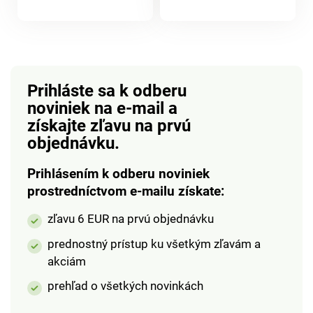
plast, kov. Rozmery:
produktu
15 x 5 x 3 cm. Na
otváranie korunkových
uzáverov sklenených
fliaš Ergonomický tvar
Prihláste sa k odberu
Jednoduché
noviniek na e-mail
a
používanie
získajte zľavu na prvú
objednávku.
Prihlásením k odberu noviniek
prostredníctvom e-mailu získate:
zľavu 6 EUR na prvú objednávku
prednostný prístup ku všetkým zľavám a
akciám
prehľad o všetkých novinkách