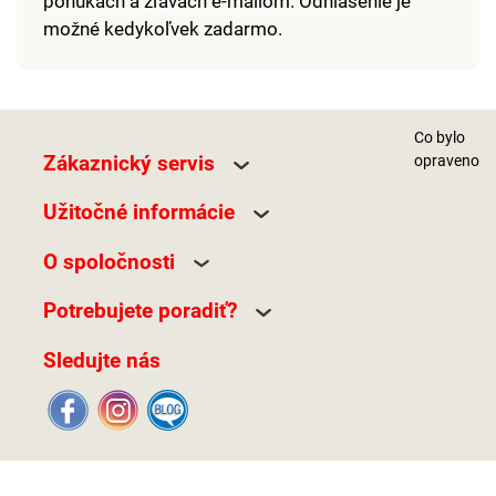
ponukách a zľavách e-mailom. Odhlásenie je
možné kedykoľvek zadarmo.
Co bylo
Zákaznický servis
opraveno
Užitočné informácie
O spoločnosti
Potrebujete poradiť?
Sledujte nás