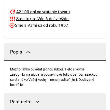
Až 100 dní na vrátenie tovaru
Sme tu pre Vás 6 dní v týždni
Sme s Vami už od roku 1967
Popis
Možno ľahko ovládať jednou rukou. Tieto šikovné
zásobníky na alobal a potravinovú fóliu s ostrou rezačkou
sa stanú vo Vašej kuchyni nenahraditeľnými. Dodávané
bez fólie.
Parametre