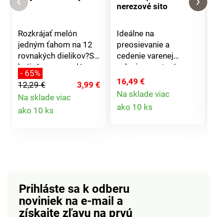
nerezové sito
Rozkrájať melón
Ideálne na
jedným ťahom na 12
preosievanie a
rovnakých dielikov?S
cedenie varenej
krájačom na melóny
zeleniny, cestovín a
- 65%
budete ako kuchár
omáčok. Rovnako
16,49 €
12,29 €
3,99 €
profesionál. Krájač má
praktické na umývanie
Na sklade viac
Na sklade viac
úchytky z odolného a
ovocia, šalátov a pod.
Detail
Detail
ako 10 ks
ako 10 ks
zdravotne
Vhodné do každého
produktu
nezávadného plastu a
drezu, pretože je
produktu
nerezovej čepele.
výsuvné.
Vhodný na krájanie
melónov do 20 cm.
Rozmery: 35 x 31 x 7
cm.
Prihláste sa k odberu
noviniek na e-mail
a
získajte zľavu na prvú