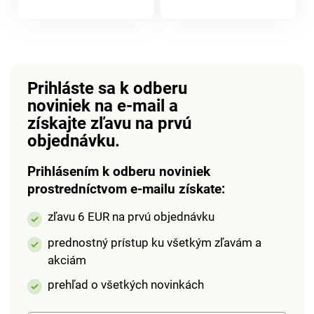
len uchopiť.
produktu
produktu
Nezarezávajú sa a
uľahčujú prenášanie.
Prihláste sa k odberu
noviniek na e-mail
a
získajte zľavu na prvú
objednávku.
Prihlásením k odberu noviniek
prostredníctvom e-mailu získate:
zľavu 6 EUR na prvú objednávku
prednostný prístup ku všetkým zľavám a
akciám
prehľad o všetkých novinkách