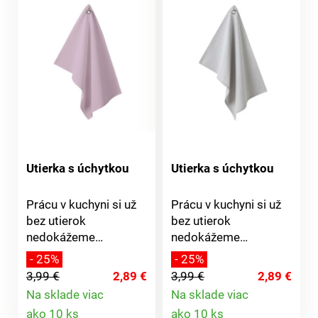
Utierka s úchytkou
Utierka s úchytkou
Prácu v kuchyni si už
Prácu v kuchyni si už
bez utierok
bez utierok
nedokážeme
nedokážeme
predstaviť. Plnia úlohu
predstaviť. Plnia úlohu
- 25%
- 25%
praktickú a zároveň
praktickú a zároveň
3,99 €
2,89 €
3,99 €
2,89 €
dokážu do kuchyne
dokážu do kuchyne
Na sklade viac
Na sklade viac
vniesť príjemný
vniesť príjemný
Detail
Detail
ako 10 ks
ako 10 ks