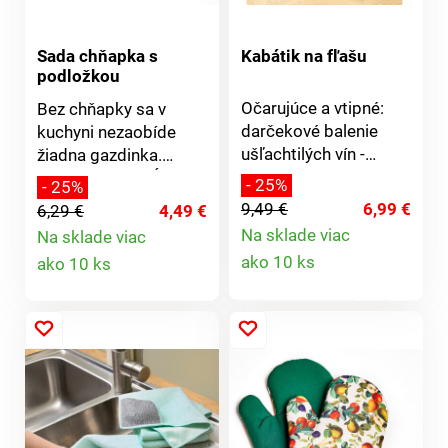
chňapka + podložka
Všité pútka na
zavesenie Výber z
Sada chňapka s
Kabátik na fľašu
podložkou
niekoľkých farieb
100% bavlna
Očarujúce a vtipné:
Bez chňapky sa v
darčekové balenie
kuchyni nezaobíde
ušľachtilých vín -
žiadna gazdinka.
ideálne pre každú
Chňapka v predĺženej
- 25%
- 25%
príležitosť!
dĺžke ochráni zápästie
9,49 €
6,99 €
6,29 €
4,49 €
a uľahčí tak
Na sklade viac
Na sklade viac
manipuláciu s horúcou
Detail
Detail
ako 10 ks
ako 10 ks
nádobou. Súprava
produktu
obsahuje naviac
produktu
praktickú podložku
pod horúce hrnce
alebo pekáče.
Materiál: 100% bavlna.
Rozmery: 32 x 15 cm
+ 20 x 20 cm.Sadu