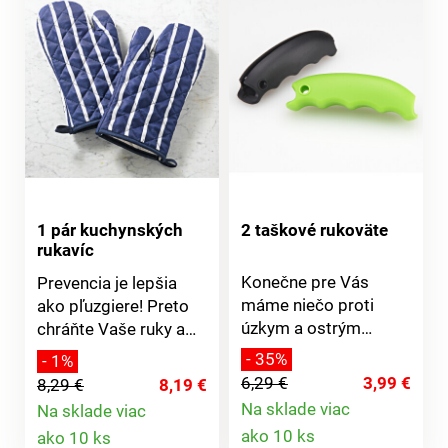
Žiaruvzdorné,
polstrované
kuchynské rukavice,
ktoré chránia pred
horúcim riadom a
plechmi na pečenie.
Tepelná ochrana proti
puchýrom. V
farebnom prevedení s
podzimným ovocím.
1 pár kuchynských
2 taškové rukoväte
Mäkké polstrovanie +
rukavíc
extra dlhé. Zladená so
zásterou, prestieraním
Konečne pre Vás
Prevencia je lepšia
a obrusmi. Možno
máme niečo proti
ako pľuzgiere! Preto
prať pri 30 °C.
úzkym a ostrým
chráňte Vaše ruky a
uchám na látkových a
predlaktia pred
- 35%
- 1%
igelikových taškách
popáleninami od rúry
6,29 €
3,99 €
8,29 €
8,19 €
alebo sieťkach. 2
alebo grilu. Extra dlhé
Na sklade viac
Na sklade viac
ergonomické a mäkké
+ polstrované.
Detail
Detail
ako 10 ks
ako 10 ks
rukoväti, ktoré stačí
Tepelne izolačné.