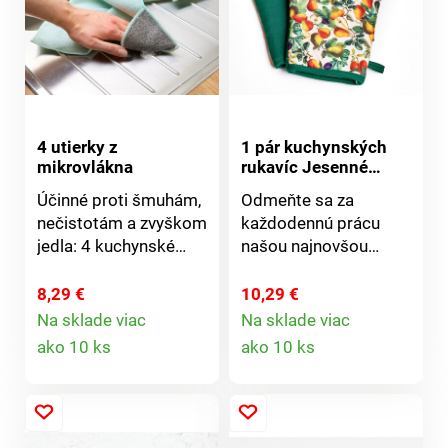
môžete zladiť s
kuchynskou zásterou
a utierkou rovnakého
prevedenia. Sada
chňapka + podložka
Všité pútka na
zavesenie Výber z
4 utierky z
1 pár kuchynských
mikrovlákna
rukavíc Jesenné
niekoľkých
ovocie
farieb 100% bavlna
Účinné proti šmuhám,
Odmeňte sa za
nečistotám a zvyškom
každodennú prácu
jedla: 4 kuchynské
našou najnovšou
utierky z mikrovlákna
kuchyňskou módou.
na utieranie a čistenie,
Barevnému dizajnu
8,29 €
10,29 €
pre žiarivý lesk riadu a
podzimného ovocia
Na sklade viac
Na sklade viac
Detail
Detail
príborov. Hrubá časť
nevadí náklon ani
ako 10 ks
ako 10 ks
na odstránenie
skvrny. Vďaka tejto
produktu
produktu
zaschnutých nečistôt.
elegantnej ochrane je
Na bezchybnú hygienu
varenie dvakrát
v kuchyni!
zábavnejšie.