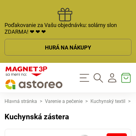
Poďakovanie za Vašu objednávku: solárny slon
ZDARMA! ❤ ❤ ❤
HURÁ NA NÁKUPY
Hlavná stránka
>
Varenie a pečenie
>
Kuchynský textil
>
K
Kuchynská zástera