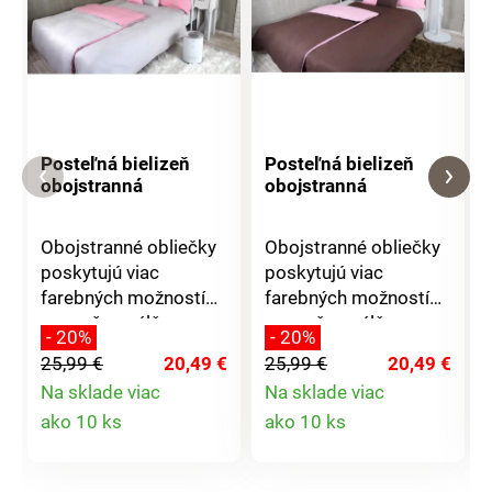
Posteľná bielizeň
Posteľná bielizeň
obojstranná
obojstranná
Obojstranné obliečky
Obojstranné obliečky
poskytujú viac
poskytujú viac
farebných možností
farebných možností
pre vašu spálňu.
pre vašu spálňu.
- 20%
- 20%
Každý deň si môžete
Každý deň si môžete
25,99 €
20,49 €
25,99 €
20,49 €
ustlať podľa nálady a
ustlať podľa nálady a
Na sklade viac
Na sklade viac
nebude k tomu vôbec
nebude k tomu vôbec
Detail
Detail
ako 10 ks
ako 10 ks
nutné meniť obliečky.
nutné meniť obliečky.
Príjemná 100% bavlna
Príjemná 100% bavlna
produktu
produktu
a decentný dizajn.
a decentný dizajn.