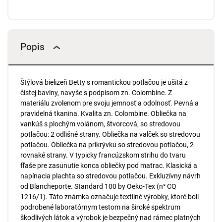
Popis
Štýlová bielizeň Betty s romantickou potlačou je ušitá z
čistej bavlny, navyše s podpisom zn. Colombine. Z
materiálu zvolenom pre svoju jemnosť a odolnosť. Pevná a
pravidelná tkanina. Kvalita zn. Colombine. Obliečka na
vankúš s plochým volánom, štvorcová, so stredovou
potlačou: 2 odlišné strany. Obliečka na valček so stredovou
potlačou. Obliečka na prikrývku so stredovou potlačou, 2
rovnaké strany. V typicky francúzskom strihu do tvaru
fľaše pre zasunutie konca obliečky pod matrac. Klasická a
napínacia plachta so stredovou potlačou. Exkluzívny návrh
od Blancheporte. Standard 100 by Oeko-Tex (n° CQ
1216/1). Táto známka označuje textilné výrobky, ktoré boli
podrobené laboratórnym testom na široké spektrum
škodlivých látok a výrobok je bezpečný nad rámec platných