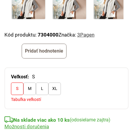
Kód produktu:
7304000
Značka:
3Pagen
Pridať hodnotenie
Veľkosť:
S
S
M
L
XL
Tabuľka veľkostí
Na sklade viac ako 10 ks
(odosielame zajtra)
Možnosti doručenia