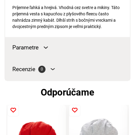
Príjemne ľahká a hrejivá. Vhodná cez svetre a mikiny. Táto
príjemná vesta s kapucňou z plyšového fleecu často
nahrádza zimný kabát. Dlhší strih s bočnými vreckami a
dvojcestným predným zipsom je veľmi praktický.
Parametre
Recenzie
0
Odporúčame