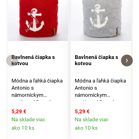
Bavlnená čiapka s
Bavlnená čiapka s
kotvou
kotvou
Módna a ľahká čiapka
Módna a ľahká čiapka
Antonio s
Antonio s
námorníckym
námorníckym
motívom.Vkusná a
motívom.Vkusná a
štýlová, vhodná pre
štýlová, vhodná pre
5,29 €
5,29 €
všetky ročné
všetky ročné
Na sklade viac
Na sklade viac
obdobia.Materiál:
obdobia.Materiál:
Detail
Detail
ako 10 ks
ako 10 ks
100% bavlna Rozmer:
100% bavlna Rozmer:
produktu
produktu
unisex (dámska i
unisex (dámska i