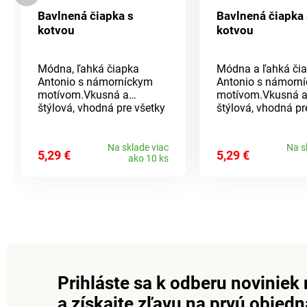
Bavlnená čiapka s
Bavlnená čiapka 
kotvou
kotvou
Módna, ľahká čiapka
Módna a ľahká či
Antonio s námorníckym
Antonio s námorn
motívom.Vkusná a
motívom.Vkusná 
štýlová, vhodná pre všetky
štýlová, vhodná pr
ročné obdobia.Materiál:
ročné obdobia.Mate
100% bavlna Rozmer:
100% bavlna Rozm
unisex (dámska i pánska)
unisex (dámska i 
Na sklade viac
Na s
5,29 €
5,29 €
ako 10 ks
Prihláste sa k odberu noviniek 
a získajte zľavu na prvú objed