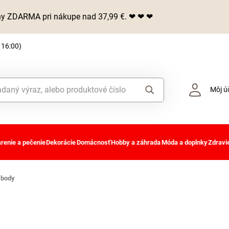
iny ZDARMA pri nákupe nad 37,99 €. ❤ ❤ ❤
 16:00)
Môj ú
renie a pečenie
Dekorácie
Domácnosť
Hobby a záhrada
Móda a doplnky
Zdravie
 body