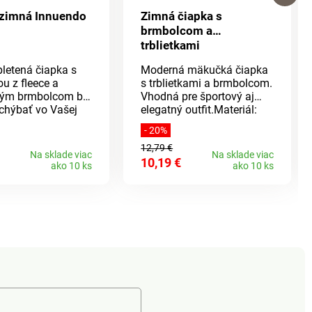
 zimná Innuendo
Zimná čiapka s
brmbolcom a
trblietkami
letená čiapka s
Moderná mäkučká čiapka
u z fleece a
s trblietkami a brmbolcom.
lým brmbolcom by
Vhodná pre športový aj
chýbať vo Vašej
elegatný outfit.Materiál:
výbave. Nedovoľte
100% akryl.
- 20%
y Vás prekvapila a
12,79 €
e už dnes! Slušať
Na sklade viac
Na sklade viac
10,19 €
etkým vekovým
ako 10 ks
ako 10 ks
loženie:
yl, podšívka z