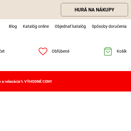
HURÁ NA NÁKUPY
Blog
Katalóg online
Objednať katalóg
Spôsoby doručenia
čet
Obľúbené
Košík
 a relaxácia
% VÝHODNÉ CENY