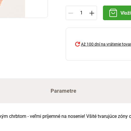
Vloži
Až 100 dní na vrátenie tova
Parametre
ým chrbtom - veľmi príjemné na nosenie! Všité tvarujúce zóny o