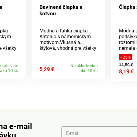
s
Bavlnená čiapka s
Čiapka
kotvou
apka
Módna a ľahká čiapka
Módna p
íckym
Antonio s námorníckym
podšívko
a
motívom.Vkusná a
roztomi
e všetky
štýlová, vhodná pre všetky
nemala 
riál:
ročné obdobia.Materiál:
zimnej 
- 25%
er:
100% bavlna Rozmer:
zime, ab
11,59 €
pánska)
unisex (dámska i pánska)
vyberajt
klade viac
Na sklade viac
5,29 €
ako 10 ks
ako 10 ks
8,19 €
bude vš
kategóriám. Z
100% akr
fleece.
na e-mail
E-mail
návku.