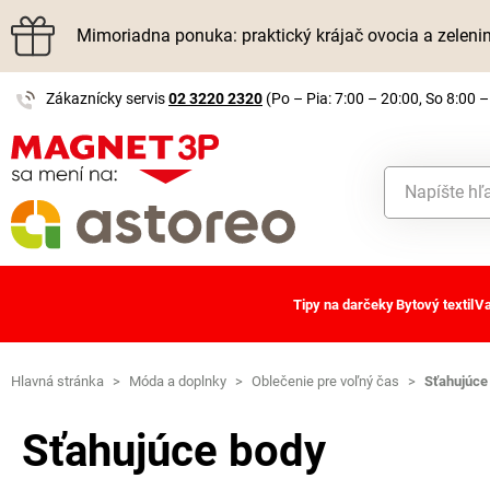
Mimoriadna ponuka: praktický krájač ovocia a zelen
Zákaznícky servis
02 3220 2320
(Po – Pia: 7:00 – 20:00, So 8:00 –
Tipy na darčeky
Bytový textil
Va
Hlavná stránka
>
Móda a doplnky
>
Oblečenie pre voľný čas
>
Sťahujúce
Sťahujúce body