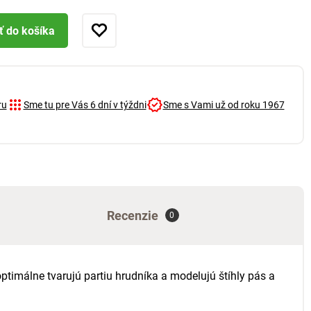
ť do košíka
ru
Sme tu pre Vás 6 dní v týždni
Sme s Vami už od roku 1967
Recenzie
0
ptimálne tvarujú partiu hrudníka a modelujú štíhly pás a