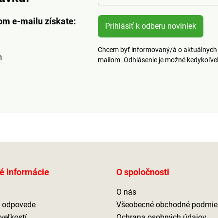
om e-mailu získate:
Prihlásiť k odberu noviniek
Chcem byť informovaný/á o aktuálnych 
m
mailom. Odhlásenie je možné kedykoľv
é informácie
O spoločnosti
O nás
a odpovede
Všeobecné obchodné podmie
veľkostí
Ochrana osobných údajov