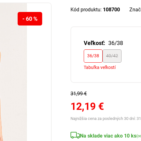
Kód produktu:
108700
Znač
- 60 %
Veľkosť:
36/38
36/38
40/42
Tabuľka veľkostí
31,99 €
12,19 €
Najnižšia cena za posledných 30 dní:
31
Na sklade viac ako 10 ks
(o