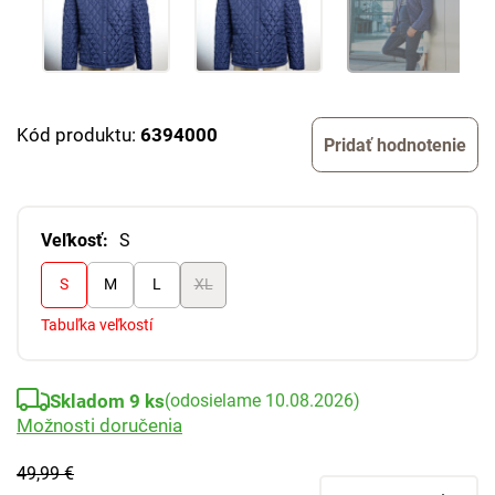
Kód produktu:
6394000
Pridať hodnotenie
Veľkosť:
S
S
M
L
XL
Tabuľka veľkostí
Skladom 9 ks
(odosielame 10.08.2026)
Možnosti doručenia
49,99 €