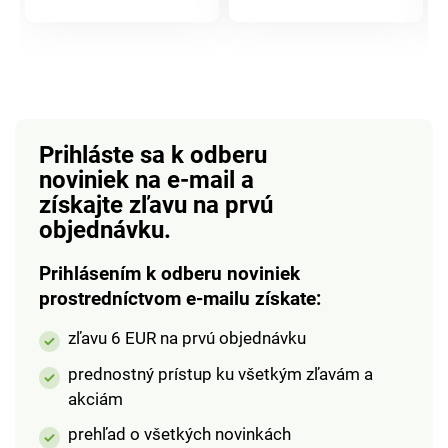
produktu
produktu
unisex (dámska i
unisex (dámska i
pánska)
pánska)
Prihláste sa k odberu
noviniek na e-mail
a
získajte zľavu na prvú
objednávku.
Prihlásením k odberu noviniek
prostredníctvom e-mailu získate:
zľavu 6 EUR na prvú objednávku
prednostný prístup ku všetkým zľavám a
akciám
prehľad o všetkých novinkách