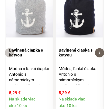
Bavlnená čiapka s
Bavlnená čiapka s
kotvou
kotvou
Módna a ľahká čiapka
Módna, ľahká čiapka
Antonio s
Antonio s
námorníckym
námorníckym
motívom.Vkusná a
motívom.Vkusná a
štýlová, vhodná pre
štýlová, vhodná pre
5,29 €
5,29 €
všetky ročné
všetky ročné
Na sklade viac
Na sklade viac
obdobia.Materiál:
obdobia.Materiál:
Detail
Detail
ako 10 ks
ako 10 ks
100% bavlna Rozmer:
100% bavlna Rozmer: