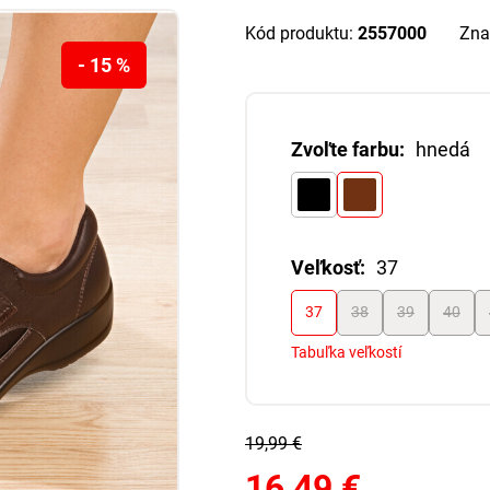
Kód produktu:
2557000
Zna
- 15 %
Zvoľte farbu:
hnedá
Veľkosť:
37
37
38
39
40
Tabuľka veľkostí
19,99 €
16,49 €