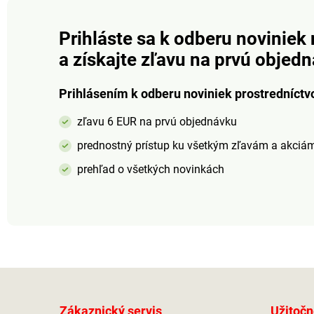
ktorý sa podobá gume,
ktorý sa podobá g
napriek tomu je extrémne
napriek tomu je e
trvanlivý.Veľkosť: 36 - 41
trvanlivýVeľkosť: 3
Prihláste sa k odberu noviniek 
(doporučujeme kupovať o
(doporučujeme ku
a získajte zľavu na prvú objed
číslo väčšie).
číslo väčšie)
Prihlásením k odberu noviniek prostredníctv
zľavu 6 EUR na prvú objednávku
prednostný prístup ku všetkým zľavám a akciá
prehľad o všetkých novinkách
Zákaznický servis
Užitočn