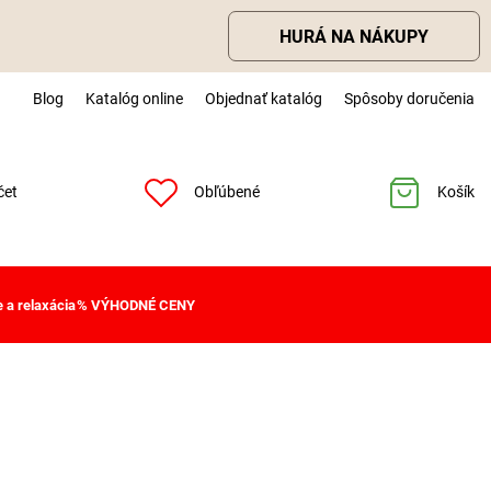
HURÁ NA NÁKUPY
Blog
Katalóg online
Objednať katalóg
Spôsoby doručenia
čet
Obľúbené
Košík
 a relaxácia
% VÝHODNÉ CENY