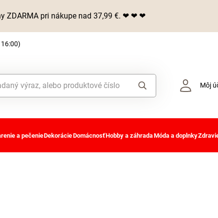
iny ZDARMA pri nákupe nad 37,99 €. ❤ ❤ ❤
 16:00)
Môj ú
renie a pečenie
Dekorácie
Domácnosť
Hobby a záhrada
Móda a doplnky
Zdravie