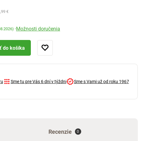
,99 €
Možnosti doručenia
-
08.2026)
ť do košíka
ru
Sme tu pre Vás 6 dní v týždni
Sme s Vami už od roku 1967
Recenzie
0