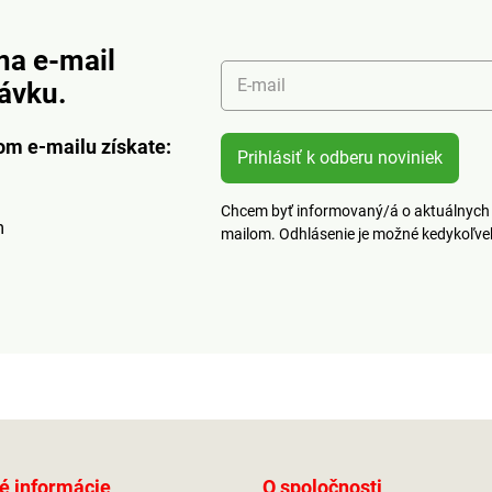
ume,
ktorý sa podobá gume,
xtrémne
napriek tomu je extrémne
6 - 41
trvanlivý.Veľkosť: 36 - 41
na e-mail
povať o
(doporučujeme kupovať o
E-mail
návku.
číslo väčšie).
om e-mailu získate:
Prihlásiť k odberu noviniek
Chcem byť informovaný/á o aktuálnych 
m
mailom. Odhlásenie je možné kedykoľv
é informácie
O spoločnosti