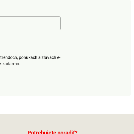
objednávke. Otvorené.
Ľahko sa obúvajú. 3
variabilné remienky na
suchý zips. Masážny
efekt.
trendoch, ponukách a zľavách e-
ek zadarmo.
Potrebujete poradiť?