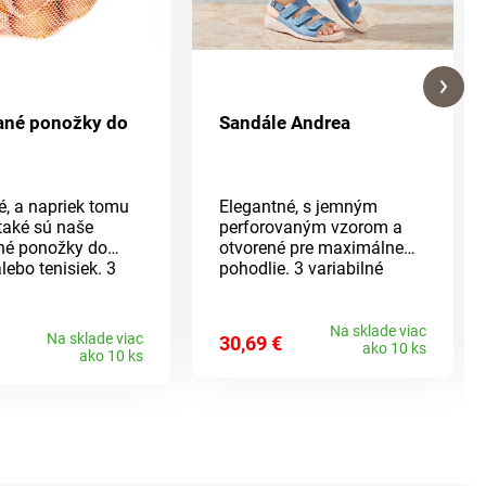
ané ponožky do
Sandále Andrea
é, a napriek tomu
Elegantné, s jemným
také sú naše
perforovaným vzorom a
né ponožky do
otvorené pre maximálne
alebo tenisiek. 3
pohodlie. 3 variabilné
alení. Ponožky sú
remienky na suchý zips a
é silikónovými
nastaviteľné remienky na
 ktoré skvele
päte poskytujú dobrú
Na sklade viac
Na sklade viac
30,69 €
ako 10 ks
 držia ich na
oporu a ľahko sa
ako 10 ks
prispôsobia nohe, aj keď
36-41.
opúcha. Masážna stielka.
Protišmyková podošva,
podpätok cca 3,5 cm.
Požadovanú veľkosť
uveďte, prosím, v