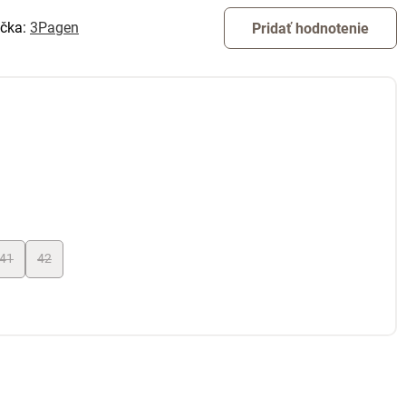
čka:
3Pagen
Pridať hodnotenie
41
42