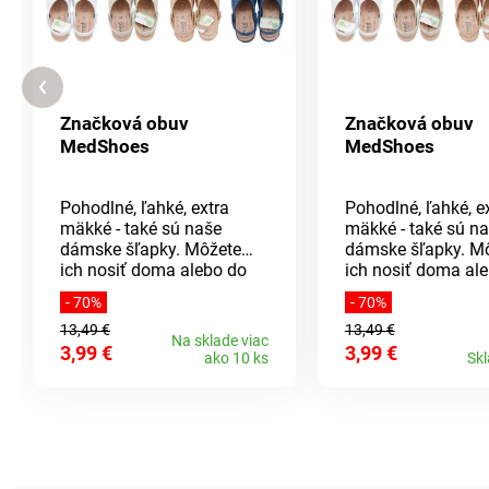
Značková obuv
Značková obuv
MedShoes
MedShoes
Pohodlné, ľahké, extra
Pohodlné, ľahké, e
mäkké - také sú naše
mäkké - také sú n
dámske šľapky. Môžete
dámske šľapky. M
ich nosiť doma alebo do
ich nosiť doma al
nich jednoducho vkĺznete
nich jednoducho v
- 70%
- 70%
a vyjdete na záhradu.
a vyjdete na záhra
13,49 €
13,49 €
Majú skvelé odvetrávanie
Majú skvelé odvet
Na sklade viac
3,99 €
3,99 €
a ľahko sa obúvajú,
a ľahko sa obúvajú
ako 10 ks
Sk
ďalšou výhodou je aj
ďalšou výhodou je
ľahká údržba. Klinový
ľahká údržba. Klin
podpätok má výšku cca 4
podpätok má výšk
cm.Materiál: EVA
cm.Materiál: EVA
(Etylénvinylacetát), jedná
(Etylénvinylacetát)
sa o elastický materiál,
sa o elastický mate