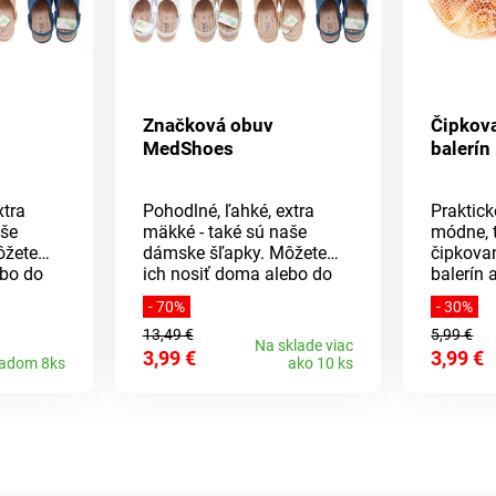
Značková obuv
Čipkov
MedShoes
balerín
xtra
Pohodlné, ľahké, extra
Praktick
aše
mäkké - také sú naše
módne, 
ôžete
dámske šľapky. Môžete
čipkova
ebo do
ich nosiť doma alebo do
balerín 
kĺznete
nich jednoducho vkĺznete
kusy v b
- 70%
- 30%
du.
a vyjdete na záhradu.
opatren
13,49 €
5,99 €
rávanie
Majú skvelé odvetrávanie
páskami,
Na sklade viac
3,99 €
3,99 €
,
a ľahko sa obúvajú,
priľnú a
ladom 8ks
ako 10 ks
 aj
ďalšou výhodou je aj
mieste. Univerzálna
ový
ľahká údržba. Klinový
veľkosť 
u cca 4
podpätok má výšku cca 4
cm.Materiál: EVA
, jedná
(Etylénvinylacetát), jedná
riál,
sa o elastický materiál,